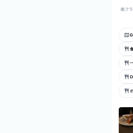
南フラ
G
O