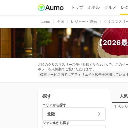
トップ
ホテル
グルメ
レ
aumo
全国
レジャー・観光
クリスマスリ
【2026
北陸のクリスマスリース作りを探すならaumoで。このペ
ポットを人気順でご覧いただけます。
本サービス内ではアフィリエイト広告を利用していま
探す
人気
エリアから探す
1 -0
⁄
0
北陸
ジャンルから探す