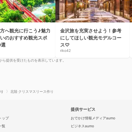
方へ観光に行こう♪魅力
金沢旅を充実させよう！参考
いのおすすめ観光スポ
にしてほしい観光モデルコー
0選
ス♡
riko42
から提供を受けたものを表示しています。
り
北陸 クリスマスリース作り
提供サービス
トップ
おでかけ情報メディアaumo
一覧
ビジネスaumo