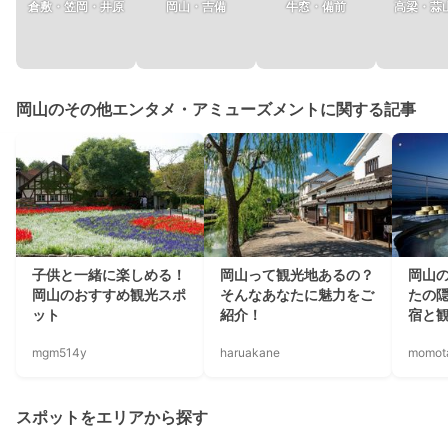
倉敷・笠岡・井原
岡山・吉備
牛窓・備前
高梁・蒜
岡山のその他エンタメ・アミューズメントに関する記事
子供と一緒に楽しめる！
岡山って観光地あるの？
岡山
岡山のおすすめ観光スポ
そんなあなたに魅力をご
たの
ット
紹介！
宿と
mgm514y
haruakane
momot
スポットをエリアから探す