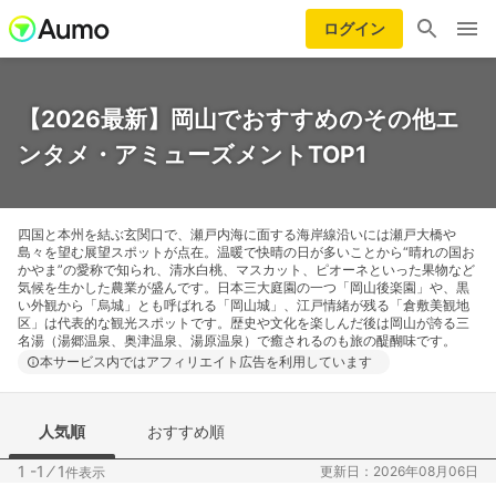
ログイン
【2026最新】岡山でおすすめのその他エ
ンタメ・アミューズメントTOP1
四国と本州を結ぶ玄関口で、瀬戸内海に面する海岸線沿いには瀬戸大橋や
島々を望む展望スポットが点在。温暖で快晴の日が多いことから“晴れの国お
かやま”の愛称で知られ、清水白桃、マスカット、ピオーネといった果物など
気候を生かした農業が盛んです。日本三大庭園の一つ「岡山後楽園」や、黒
い外観から「烏城」とも呼ばれる「岡山城」、江戸情緒が残る「倉敷美観地
区」は代表的な観光スポットです。歴史や文化を楽しんだ後は岡山が誇る三
名湯（湯郷温泉、奥津温泉、湯原温泉）で癒されるのも旅の醍醐味です。
本サービス内ではアフィリエイト広告を利用しています
人気順
おすすめ順
1 -1
⁄
1
更新日：2026年08月06日
件表示