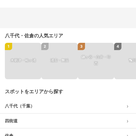
八千代・佐倉の人気エリア
1
2
3
4
鎌ヶ谷・白井・印
木更津・袖ヶ浦
浦安・舞浜
鴨川
西
スポットをエリアから探す
›
八千代（千葉）
›
四街道
›
佐倉