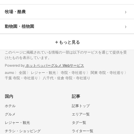
›
牧場・酪農
›
動物園・植物園
＋
もっと見る
このページに掲載されている情報の一部は以下のサービスを通じて提供を受
けたものを表示しています。
Powered by
ホットペッパーグルメ Webサービス
aumo
全国
レジャー・観光
寺院・寺社巡り
関東 寺院・寺社巡り
千葉 寺院・寺社巡り
八千代・佐倉 寺院・寺社巡り
国内
記事
ホテル
記事トップ
グルメ
エリア一覧
レジャー・観光
タグ一覧
チラシ・ショッピング
ライター一覧