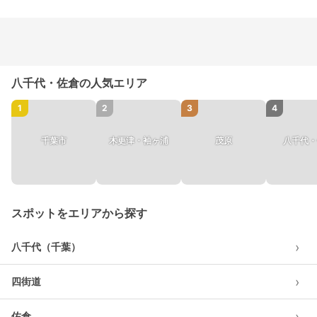
八千代・佐倉の人気エリア
1
2
3
4
千葉市
木更津・袖ヶ浦
茂原
八千代・
スポットをエリアから探す
›
八千代（千葉）
›
四街道
›
佐倉