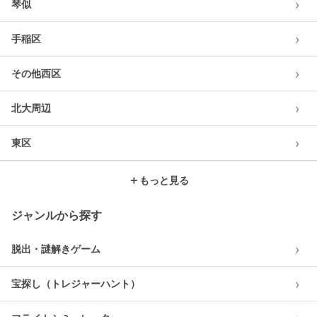
›
琴似
›
手稲区
›
その他西区
›
北大周辺
›
東区
＋
もっと見る
ジャンルから探す
›
脱出・謎解きゲーム
›
宝探し（トレジャーハント）