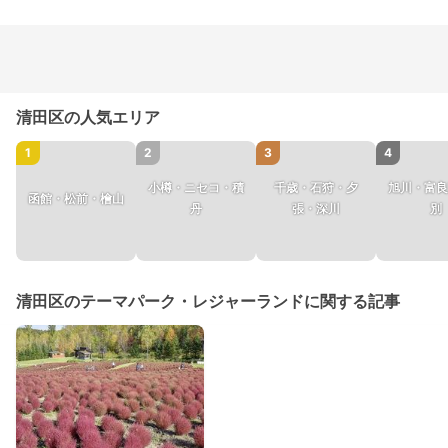
清田区の人気エリア
1
2
3
4
小樽・ニセコ・積
千歳・石狩・夕
旭川・富良
函館・松前・檜山
丹
張・深川
別
清田区のテーマパーク・レジャーランドに関する記事