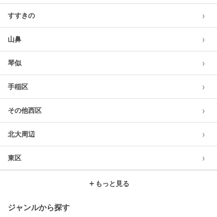
›
すすきの
›
山鼻
›
琴似
›
手稲区
›
その他西区
›
北大周辺
›
東区
＋
もっと見る
ジャンルから探す