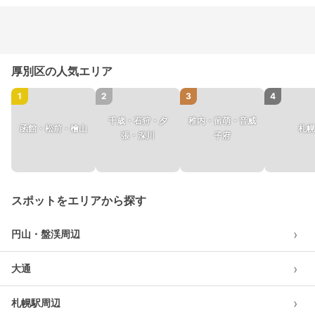
厚別区の人気エリア
1
2
3
4
千歳・石狩・夕
稚内・留萌・音威
函館・松前・檜山
札幌
張・深川
子府
スポットをエリアから探す
›
円山・盤渓周辺
›
大通
›
札幌駅周辺