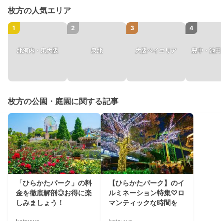
枚方の人気エリア
1
2
3
4
北河内・東大阪
泉北
大阪ベイエリア
豊中・池田
枚方の公園・庭園に関する記事
「ひらかたパーク」の料
【ひらかたパーク】のイ
金を徹底解剖◎お得に楽
ルミネーション特集♡ロ
しみましょう！
マンティックな時間を