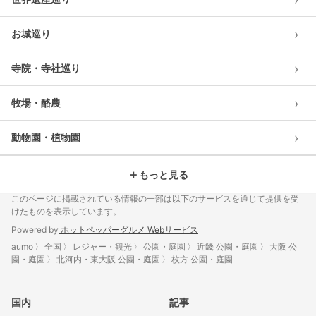
›
お城巡り
›
寺院・寺社巡り
›
牧場・酪農
›
動物園・植物園
＋
もっと見る
このページに掲載されている情報の一部は以下のサービスを通じて提供を受
けたものを表示しています。
Powered by
ホットペッパーグルメ Webサービス
aumo
全国
レジャー・観光
公園・庭園
近畿 公園・庭園
大阪 公
園・庭園
北河内・東大阪 公園・庭園
枚方 公園・庭園
国内
記事