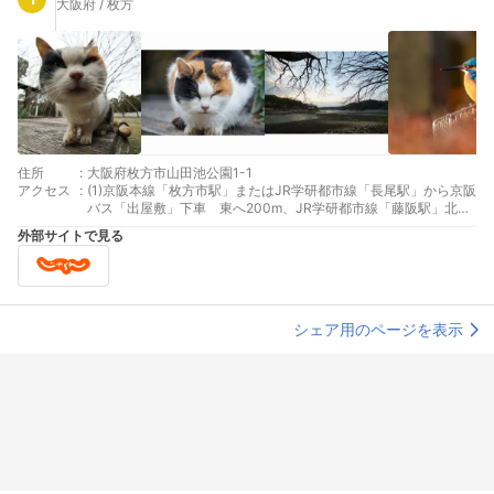
大阪府 / 枚方
住所
:
大阪府枚方市山田池公園1-1
アクセス
:
(1)京阪本線「枚方市駅」またはJR学研都市線「長尾駅」から京阪
バス「出屋敷」下車 東へ200m、JR学研都市線「藤阪駅」北西
へ700m
外部サイトで見る
シェア用のページを表示