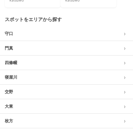
katsuwo
katsuwo
スポットをエリアから探す
›
守口
›
門真
›
四條畷
›
寝屋川
›
交野
›
大東
›
枚方