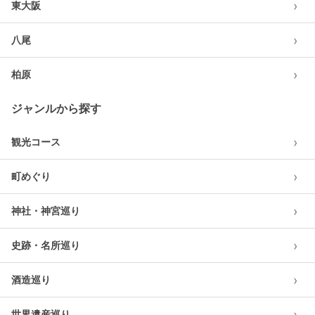
›
東大阪
›
八尾
›
柏原
ジャンルから探す
›
観光コース
›
町めぐり
›
神社・神宮巡り
›
史跡・名所巡り
›
酒造巡り
›
世界遺産巡り