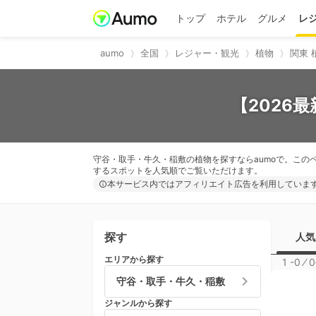
トップ
ホテル
グルメ
レ
aumo
全国
レジャー・観光
植物
関東 
【2026
守谷・取手・牛久・稲敷の植物を探すならaumoで。この
するスポットを人気順でご覧いただけます。
本サービス内ではアフィリエイト広告を利用していま
探す
人気
エリアから探す
1 -0
⁄
0
守谷・取手・牛久・稲敷
ジャンルから探す