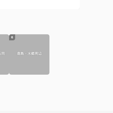
6
石岡
鹿島・水郷周辺