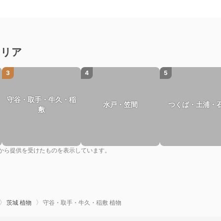
エリア
3
4
5
守谷・取手・牛久・稲
水戸・笠間
つくば・土浦・
敷
から提供を受けたものを表示しています。
茨城 植物
守谷・取手・牛久・稲敷 植物