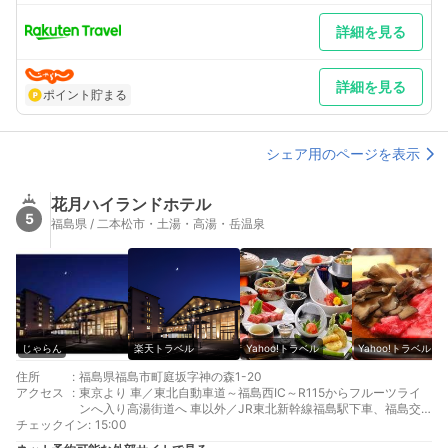
詳細を見る
詳細を見る
ポイント貯まる
シェア用のページを表示
花月ハイランドホテル
5
福島県 / 二本松市・土湯・高湯・岳温泉
じゃらん
楽天トラベル
Yahoo!トラベル
Yahoo!トラベル
住所
:
福島県福島市町庭坂字神の森1-20
アクセス
:
東京より 車／東北自動車道～福島西IC～R115からフルーツライ
ンへ入り高湯街道へ 車以外／JR東北新幹線福島駅下車、福島交
チェックイン
通高湯温泉行きバス30分
:
15:00
最寄り駅１ 福島