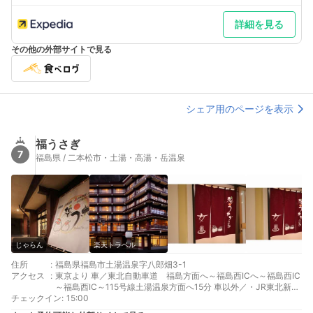
詳細を見る
その他の外部サイトで見る
シェア用のページを表示
福うさぎ
7
福島県 / 二本松市・土湯・高湯・岳温泉
じゃらん
楽天トラベル
住所
:
福島県福島市土湯温泉字八郎畑3-1
アクセス
:
東京より 車／東北自動車道 福島方面へ～福島西ICへ～福島西IC
～福島西IC～115号線土湯温泉方面へ15分 車以外／・JR東北新幹
チェックイン
線 福島駅下車 バス45分 タクシー30分
:
15:00
仙台より 車／東北自動車道 福島方面へ～福島西ICへ～福島西