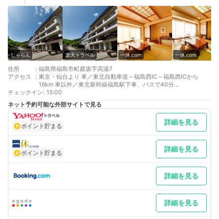
じゃらん
楽天トラベル
一休.com
一休.com
住所
:
福島県福島市町庭坂字高湯7
アクセス
:
東京・仙台より 車／東北自動車道～福島西IC～福島西ICから
16km 車以外／東北新幹線福島駅下車、バスで40分
チェックイン
最寄り駅１ 福島
:
15:00
補足 車／無料駐車場40台まで収容可能
ネット予約可能な外部サイトで見る
詳細を見る
ポイント貯まる
詳細を見る
ポイント貯まる
詳細を見る
詳細を見る