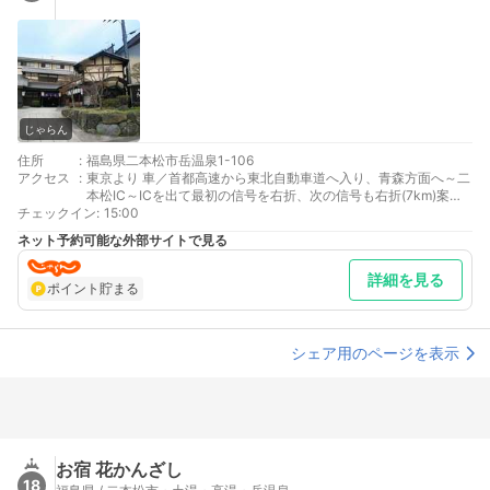
じゃらん
住所
:
福島県二本松市岳温泉1-106
アクセス
:
東京より 車／首都高速から東北自動車道へ入り、青森方面へ～二
本松IC～ICを出て最初の信号を右折、次の信号も右折(7km)案内
チェックイン
標識あり。 車以外／東北新幹線郡山駅乗換、東北本線二本松駅下
:
15:00
車、バスで20分
ネット予約可能な外部サイトで見る
仙台より 車／東北自動車道を東京方面へ～二本松IC～ICを出て最
初の信号を右折、次の信号も右折(7km)案内標識あり 車以外／東
詳細を見る
北新幹線福島駅乗換、東北本線二本松駅下車、バスで20分
ポイント貯まる
最寄り駅１ 二本松
補足 車／・冬季は積雪の為、タイヤチェーン又はスタッドレスタ
イヤを必ず携行下さい。・当館へお越しの際は正面玄関にお車を
シェア用のページを表示
お付け下さいませ。 （カーナビによっては当館の裏側へ案内し
てしまう場合が御座いますので、岳温泉メイン通りより お越し
下さい。）
お宿 花かんざし
18