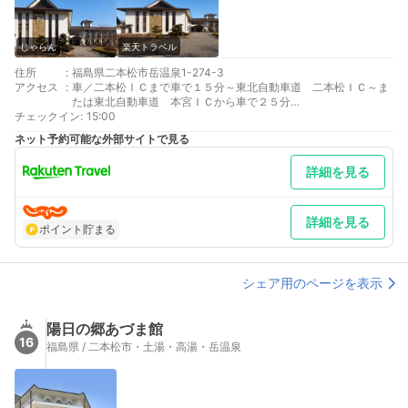
じゃらん
楽天トラベル
住所
:
福島県二本松市岳温泉1-274-3
アクセス
:
車／二本松ＩＣまで車で１５分～東北自動車道 二本松ＩＣ～ま
たは東北自動車道 本宮ＩＣから車で２５分
チェックイン
最寄り駅１ 二本松
:
15:00
補足 車／大駐車場完備 ３０台。（大型バス、マイクロバス駐車
ネット予約可能な外部サイトで見る
可）
詳細を見る
詳細を見る
ポイント貯まる
シェア用のページを表示
陽日の郷あづま館
16
福島県 / 二本松市・土湯・高湯・岳温泉