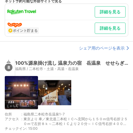
ネット予約可能な外部サイトで見る
IC ～福島西IC～115号線土湯温泉方面へ15分 車以外／JR東北
新幹線 福島駅下車 バス45分 タクシー30分
詳細を見る
詳細を見る
ポイント貯まる
シェア用のページを表示
100%源泉掛け流し 温泉力の宿 岳温泉 せせらぎ荘
8
福島県 / 二本松市・土湯・高湯・岳温泉
じゃらん
住所
:
福島県二本松市岳温泉1-7
アクセス
:
東京より 車／東北道二本松ＩＣへ玄関から１５０ｍ信号右折２５
０ｍで左折８ｋ～二本松ＩＣより２０分～ＩＣ信号右折４００ｍ
チェックイン
信号右８ｋＴ字路２５０ｍ信号左２００ｍ 車以外／東北新幹線郡
:
15:00