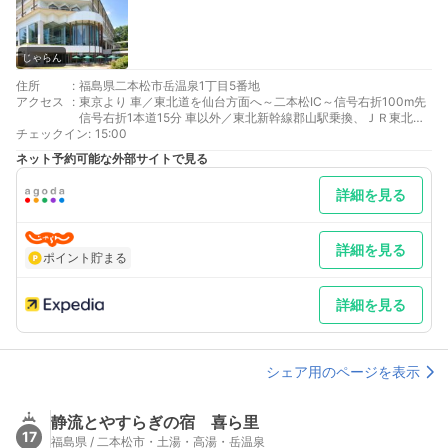
じゃらん
住所
:
福島県二本松市岳温泉1丁目5番地
アクセス
:
東京より 車／東北道を仙台方面へ～二本松IC～信号右折100m先
信号右折1本道15分 車以外／東北新幹線郡山駅乗換、ＪＲ東北本
チェックイン
線約20分二本松駅下車
:
15:00
最寄り駅１ 二本松
ネット予約可能な外部サイトで見る
最寄り駅２ 郡山
最寄り駅３ 福島
詳細を見る
補足 車／12月～4月初旬の間冬用のタイヤあるいはすべり止めが
必要
詳細を見る
ポイント貯まる
詳細を見る
シェア用のページを表示
静流とやすらぎの宿 喜ら里
17
福島県 / 二本松市・土湯・高湯・岳温泉