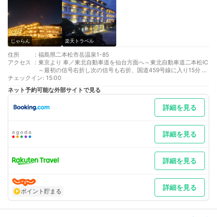
じゃらん
楽天トラベル
住所
:
福島県二本松市岳温泉1-85
アクセス
:
東京より 車／東北自動車道を仙台方面へ～東北自動車道二本松IC
～最初の信号右折し次の信号も右折、国道459号線に入り15分 車
チェックイン
以外／JR東北新幹線郡山駅乗換、下り20分で二本松駅下車、定
:
15:00
期バス25分
ネット予約可能な外部サイトで見る
仙台方面より 車／東北自動車道上り線を福島白河方面へ～二本松
IC～前の信号右折次の信号右折し岳の信号左折一番高台にある 車
詳細を見る
以外／東北新幹線上り福島駅乗換、黒磯行き20分で二本松駅下車
最寄り駅１ 二本松
補足 車／●当館では玄関前でお荷物をお預かり後お客様ご自身で
駐車場へのご移動をして頂いております。●車イスご利用の方は
詳細を見る
玄関前おもてなし駐車場をご利用いただけます。●冬期間はスタ
ットレスタイヤの着用が必要となります。 車以外／岳温泉バス停
より上り坂となりますのでお電話にてお迎え致します
詳細を見る
詳細を見る
ポイント貯まる