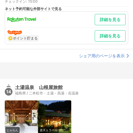
チェックイン
最寄り駅１ 福島
:
15:00
補足 車／無料駐車場30台収容可能です
ネット予約可能な外部サイトで見る
詳細を見る
詳細を見る
ポイント貯まる
シェア用のページを表示
土湯温泉 山根屋旅館
14
福島県 / 二本松市・土湯・高湯・岳温泉
じゃらん
楽天トラベル