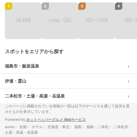
1
2
3
4
会津若松
いわき・相馬
福島・二本松
郡山・
スポットをエリアから探す
›
福島市・飯坂温泉
›
伊達・霊山
›
二本松市・土湯・高湯・岳温泉
このページに掲載されている情報の一部は以下のサービスを通じて提供を受
けたものを表示しています。
Powered by
ホットペッパーグルメ Webサービス
aumo
全国
ホテル
北海道・東北
福島
福島・二本松
二本松市・
土湯・高湯・岳温泉