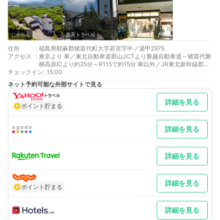
じゃらん
楽天トラベル
住所
:
福島県耶麻郡猪苗代町大字若宮字中ノ湯甲2975
アクセス
:
東京より 車／東北自動車道郡山JCTより磐越自動車道～猪苗代磐
梯高原ICより約25分～R115で約15分 車以外／JR東北新幹線郡山
チェックイン
駅乗換、磐越西線猪苗代駅下車タクシー30分
:
15:00
仙台より 車／東北自動車道～福島西ICより約30分～R115で約30
ネット予約可能な外部サイトで見る
分 車以外／JR東北新幹線郡山駅乗換、磐越西線猪苗代駅下車タ
クシー30分
詳細を見る
最寄り駅１ 猪苗代
ポイント貯まる
最寄り駅２ 福島
補足 車／宿泊者用無料駐車場あり 車以外／16:00猪苗代駅発当館
行き無料送迎バス有（要予約）
詳細を見る
詳細を見る
詳細を見る
ポイント貯まる
詳細を見る