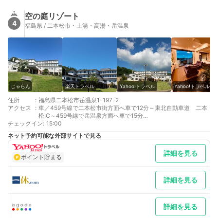
空の庭リゾート
4
福島県 / 二本松市・土湯・高湯・岳温泉
じゃらん
楽天トラベル
Yahoo!トラベル
Yahoo!トラベル
住所
:
福島県二本松市岳温泉1-197-2
アクセス
:
車／459号線で二本松市街方面へ車で12分～東北自動車道 二本
松IC～459号線で岳温泉方面へ車で15分
チェックイン
最寄り駅１ 二本松
:
15:00
ネット予約可能な外部サイトで見る
詳細を見る
ポイント貯まる
詳細を見る
詳細を見る