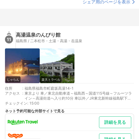
シェア用のページを表示
高湯温泉のんびり館
11
福島県 / 二本松市・土湯・高湯・岳温泉
じゃらん
楽天トラベル
住所
:
福島県福島市町庭坂高湯14-1
アクセス
:
東京より 車／東北自動車道～福島西～国道115号線～フルーツラ
イン～高湯街道へ入り約10分 車以外／JR東北新幹線福島駅下車
チェックイン
高湯温泉行きバスで４0分
:
15:00
最寄り駅１ 福島
ネット予約可能な外部サイトで見る
詳細を見る