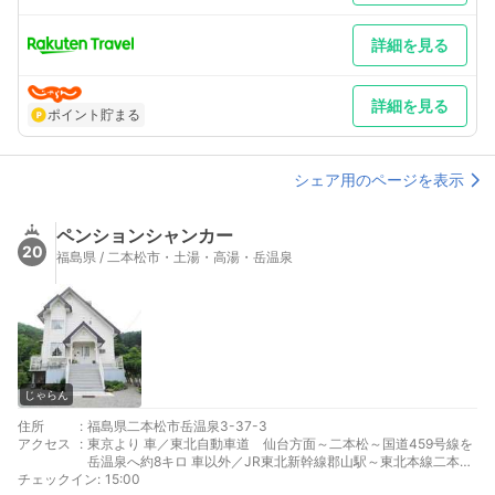
詳細を見る
詳細を見る
ポイント貯まる
シェア用のページを表示
ペンションシャンカー
20
福島県 / 二本松市・土湯・高湯・岳温泉
じゃらん
住所
:
福島県二本松市岳温泉3-37-3
アクセス
:
東京より 車／東北自動車道 仙台方面～二本松～国道459号線を
岳温泉へ約8キロ 車以外／JR東北新幹線郡山駅～東北本線二本松
チェックイン
駅下車、福島交通バス岳温泉
:
15:00