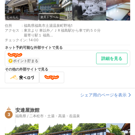
じゃらん
楽天トラベル
住所
:
福島県福島市土湯温泉町野地1
アクセス
:
東京より 車以外／ＪＲ福島駅から車で約５０分
最寄り駅１ 福島
チェックイン
最寄り駅２ 猪苗代
:
14:00
補足 車／駐車場100台収容可。11～4月中旬までお車でお越しの
ネット予約可能な外部サイトで見る
方は、必ずスタッドレスタイヤ着用でお願いします。
詳細を見る
ポイント貯まる
その他の外部サイトで見る
シェア用のページを表示
安達屋旅館
3
福島県 / 二本松市・土湯・高湯・岳温泉