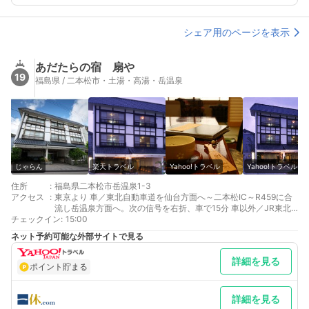
シェア用のページを表示
あだたらの宿 扇や
19
福島県 / 二本松市・土湯・高湯・岳温泉
じゃらん
楽天トラベル
Yahoo!トラベル
Yahoo!トラベル
住所
:
福島県二本松市岳温泉1-3
アクセス
:
東京より 車／東北自動車道を仙台方面へ～二本松IC～R459に合
流し岳温泉方面へ。次の信号を右折、車で15分 車以外／JR東北
チェックイン
新幹線郡山駅乗換、二本松駅下車、福島交通バス岳温泉下車
:
15:00
仙台より 車／東北自動車道を東京方面へ～二本松IC～R459に合
ネット予約可能な外部サイトで見る
流し岳温泉方面へ。次の信号を右折、車で15分 車以外／JR東北
新幹線郡山駅乗換、二本松駅下車、福島交通バス岳温泉下車
詳細を見る
最寄り駅１ 二本松
ポイント貯まる
最寄り駅２ 本宮
補足 車／無料駐車場は20台まで収容可能です 車以外／JR二本松
駅前から路線バスまたはタクシーで
詳細を見る