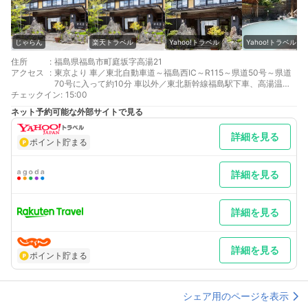
じゃらん
楽天トラベル
Yahoo!トラベル
Yahoo!トラベル
住所
:
福島県福島市町庭坂字高湯21
アクセス
:
東京より 車／東北自動車道～福島西IC～R115～県道50号～県道
70号に入って約10分 車以外／東北新幹線福島駅下車、高湯温泉
チェックイン
行バスで高湯下車
:
15:00
最寄り駅１ 福島
ネット予約可能な外部サイトで見る
補足 車／駐車場は25台まで駐車可能。～市営バスをご利用のお客
様へバスのご案内～福島駅西口始発21番線のりばから「高湯温泉
詳細を見る
行き」へ。平日13:38発 安達屋前14:10の到着となります。
ポイント貯まる
詳細を見る
詳細を見る
詳細を見る
ポイント貯まる
シェア用のページを表示