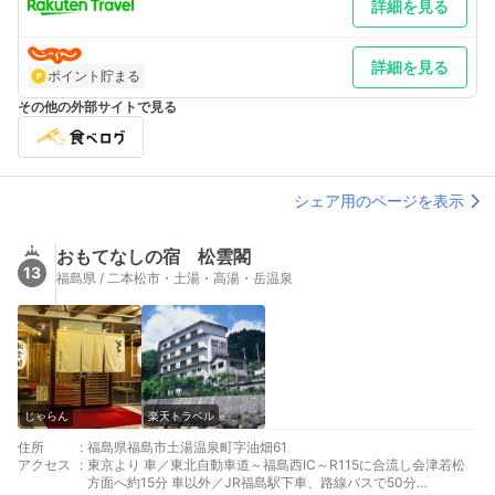
詳細を見る
詳細を見る
ポイント貯まる
その他の外部サイトで見る
シェア用のページを表示
おもてなしの宿 松雲閣
13
福島県 / 二本松市・土湯・高湯・岳温泉
じゃらん
楽天トラベル
住所
:
福島県福島市土湯温泉町字油畑61
アクセス
:
東京より 車／東北自動車道～福島西IC～R115に合流し会津若松
方面へ約15分 車以外／JR福島駅下車、路線バスで50分