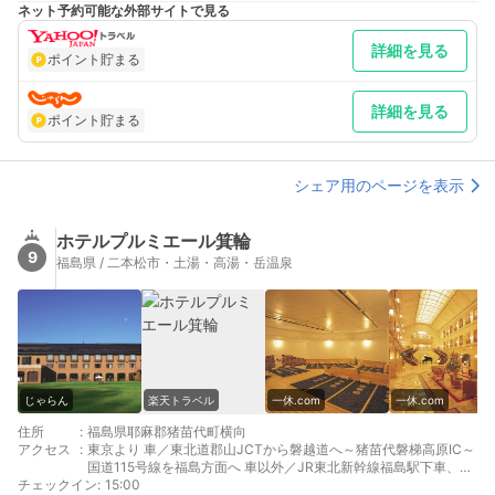
山駅乗継二本松駅下車、バス岳温泉終点徒歩２分
ネット予約可能な外部サイトで見る
郡山・福島より 車／玄関から１５０ｍ信号右折４５９号線及び１
１５号線経由３９ｋｍ～磐越道猪苗代ＩＣより４５分～猪苗代Ｉ
詳細を見る
Ｃから福島方面道の駅土湯を南方へ７ｋｍ岳信号右折 車以外／郡
ポイント貯まる
山駅＆福島駅上下共２０分二本松駅下車バス２５分岳温泉
補足 車／岳温泉ヒマラヤ大通り前の玄関には１０台以上、東側玄
関の駐車場は40台駐車可能 車以外／二本松駅から岳温泉間は福
詳細を見る
ポイント貯まる
島交通バス、時刻表『乗換案内』あり
シェア用のページを表示
ホテルプルミエール箕輪
9
福島県 / 二本松市・土湯・高湯・岳温泉
じゃらん
楽天トラベル
一休.com
一休.com
住所
:
福島県耶麻郡猪苗代町横向
アクセス
:
東京より 車／東北道郡山JCTから磐越道へ～猪苗代磐梯高原IC～
国道115号線を福島方面へ 車以外／JR東北新幹線福島駅下車、西
チェックイン
口より送迎バスで約50分
:
15:00