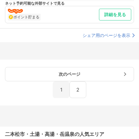
仙台より 車／東北自動車道 東京方面～二本松～国道459号線を
ネット予約可能な外部サイトで見る
岳温泉へ約8キロ 車以外／JR東北新幹線郡山駅～東北本線二
本松駅下車、福島交通バス岳温泉
詳細を見る
最寄り駅１ 二本松
ポイント貯まる
補足 車／駐車場は先着10台までとなります。
シェア用のページを表示
次のページ
1
2
二本松市・土湯・高湯・岳温泉の人気エリア