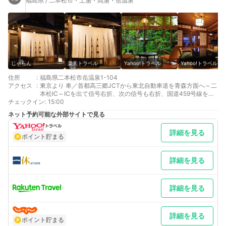
福島県 / 二本松市・土湯・高湯・岳温泉
じゃらん
楽天トラベル
Yahoo!トラベル
Yahoo!トラベル
住所
:
福島県二本松市岳温泉1-104
アクセス
:
東京より 車／首都高三郷JCTから東北自動車道を青森方面へ～二
本松IC～ICを出て信号右折、次の信号も右折、国道459号線を岳
チェックイン
温泉方面へ 車以外／ＪＲ東北本線二本松下車、路線バスで25分
:
15:00
最寄り駅１ 二本松
ネット予約可能な外部サイトで見る
最寄り駅２ 郡山
最寄り駅３ 福島
詳細を見る
補足 車／直接、正面玄関までお越し下さい。係りがお車を駐車場
ポイント貯まる
までお運び致します。駐車場が宿の裏側にあり、わかりづらくな
っております。
詳細を見る
詳細を見る
詳細を見る
ポイント貯まる