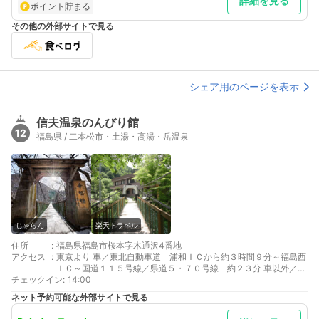
詳細を見る
ポイント貯まる
その他の外部サイトで見る
シェア用のページを表示
信夫温泉のんびり館
12
福島県 / 二本松市・土湯・高湯・岳温泉
じゃらん
楽天トラベル
住所
:
福島県福島市桜本字木通沢4番地
アクセス
:
東京より 車／東北自動車道 浦和ＩＣから約３時間９分～福島西
ＩＣ～国道１１５号線／県道５・７０号線 約２３分 車以外／
チェックイン
JR東北新幹線
:
14:00
最寄り駅１ 福島
ネット予約可能な外部サイトで見る
補足 車／駐車場有り ３０台 無料 予約不要