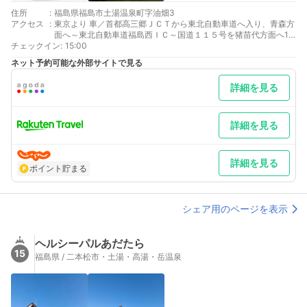
住所
:
福島県福島市土湯温泉町字油畑3
アクセス
:
東京より 車／首都高三郷ＪＣＴから東北自動車道へ入り、青森方
面へ～東北自動車道福島西ＩＣ～国道１１５号を猪苗代方面へ15
チェックイン
分 車以外／ＪＲ東北新幹線福島駅下車土湯温泉行き路線バス終点
:
15:00
下車徒歩４分
ネット予約可能な外部サイトで見る
最寄り駅１ 福島
補足 車／冬季（１２月中～３月）はタイヤは冬装備が必要です。
詳細を見る
詳細を見る
詳細を見る
ポイント貯まる
シェア用のページを表示
ヘルシーパルあだたら
15
福島県 / 二本松市・土湯・高湯・岳温泉