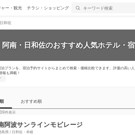
ジャー・観光
チラシ・ショッピング
日和佐
新】阿南・日和佐のおすすめ人気ホテル・宿泊
の宿泊プランを、宿泊予約サイトからまとめて検索・価格比較できます。評価の高い
情報も満載！
す
順
おすすめ順
39
件表示
南阿波サンラインモビレージ
徳島県 / 日和佐・牟岐