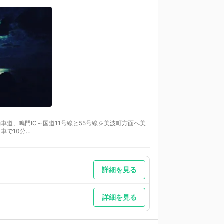
道、鳴門IC～国道11号線と55号線を美波町方面へ美
車で10分
詳細を見る
詳細を見る