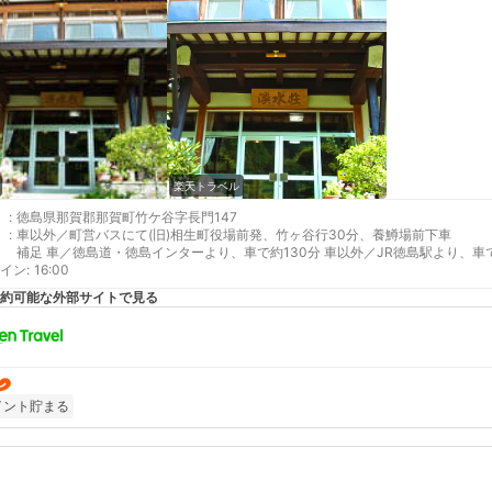
楽天トラベル
:
徳島県那賀郡那賀町竹ケ谷字長門147
:
車以外／町営バスにて(旧)相生町役場前発、竹ヶ谷行30分、養鱒場前下車
補足 車／徳島道・徳島インターより、車で約130分 車以外／JR徳島駅より、車で
イン
:
16:00
約可能な外部サイトで見る
イント貯まる