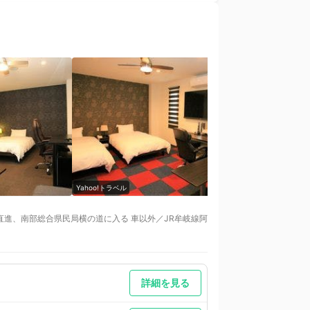
Yahoo!トラベル
Yahoo!トラベル
へ直進、南部総合県民局横の道に入る 車以外／JR牟岐線阿
レーラー）も駐車可能・オートバイ（バイク）専用の屋
予めご了承ください。
詳細を見る