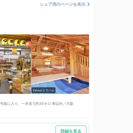
シェア用のページを表示
Yahoo!トラベル
Yahoo!トラベル
6号線に入り、一本道で約30キロ 車以外／大阪
国道55号を南下、勝浦川橋を右折後県道16号線をお越し
に宿へ道路工事の通行制限情報や積雪確認等確認くださ
詳細を見る