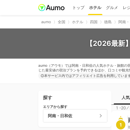
トップ
ホテル
グルメ
レ
aumo
全国
ホテル
四国
徳島
阿南・
【2026最
aumo（アウモ）では阿南・日和佐の人気ホテル・旅館
じた最安値の宿泊プランを予約できるほか、口コミや観光
本サービス内ではアフィリエイト広告を利用していま
探す
人気
エリアから探す
1 -20
⁄
阿南・日和佐
1