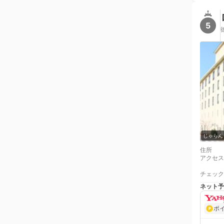
5
じゃらん
住所
アクセス
チェック
ネット予
ポ