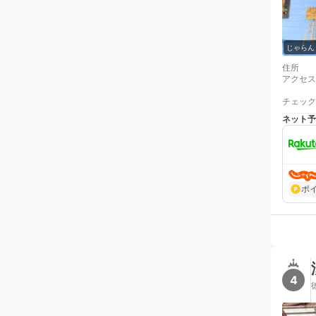
じゃらん
住所
アクセス
チェック
ネット予
ポ
4