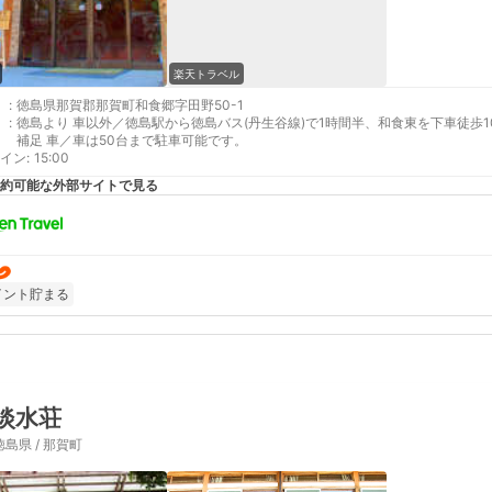
楽天トラベル
:
徳島県那賀郡那賀町和食郷字田野50-1
:
徳島より 車以外／徳島駅から徳島バス(丹生谷線)で1時間半、和食東を下車徒歩1
補足 車／車は50台まで駐車可能です。
イン
:
15:00
約可能な外部サイトで見る
イント貯まる
淡水荘
徳島県 / 那賀町