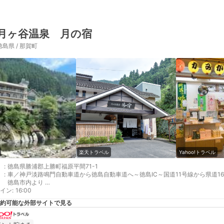
月ヶ谷温泉 月の宿
徳島県 / 那賀町
楽天トラベル
Yahoo!トラベル
:
徳島県勝浦郡上勝町福原平間71-1
:
車／神戸淡路鳴門自動車道から徳島自動車道へ～徳島IC～国道11号線から県道1
徳島市内より
イン
補足 車／祖谷方面よりお越しの際は徳島自動車道より徳島IC下車国道11号線、
:
16:00
ください。上記以外のルート（193号や195号から16号線へ入る）の方は事前
約可能な外部サイトで見る
い。