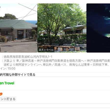
楽天トラベル
:
徳島県海部郡美波町山河内字明丸1-1
:
大阪より 車／阪神高速～神戸淡路鳴門自動車道を徳島方面へ～神戸淡路鳴門自動車
波町より南阿波サンラインへ 車以外／高速バス、南海なんば乗車～日和佐下車。
イン
最寄り駅１ 日和佐
:
15:00
最寄り駅２ 牟岐
約可能な外部サイトで見る
補足 車／無料駐車場20台まで収容可能です
イント貯まる