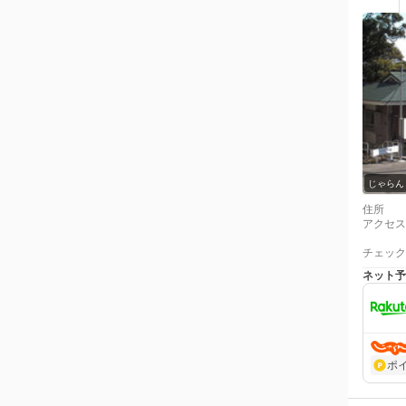
じゃらん
住所
アクセス
チェック
ネット予
ポ