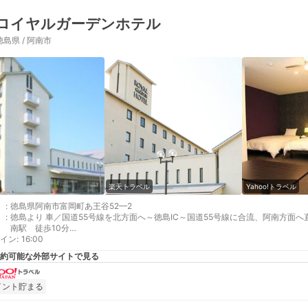
ロイヤルガーデンホテル
徳島県 / 阿南市
楽天トラベル
Yahoo!トラベル
:
徳島県阿南市富岡町あ王谷52—2
:
徳島より 車／国道55号線を北方面へ～徳島IC～国道55号線に合流、阿南方面
南駅 徒歩10分
イン
最寄り駅１ 阿南
:
16:00
補足 車／・無料駐車場200台分完備（先着順）・大型車（バス、トラック、ト
約可能な外部サイトで見る
根付き駐輪場完備※電気自動車（EV）充電機は調整中の為ご利用できません。
イント貯まる