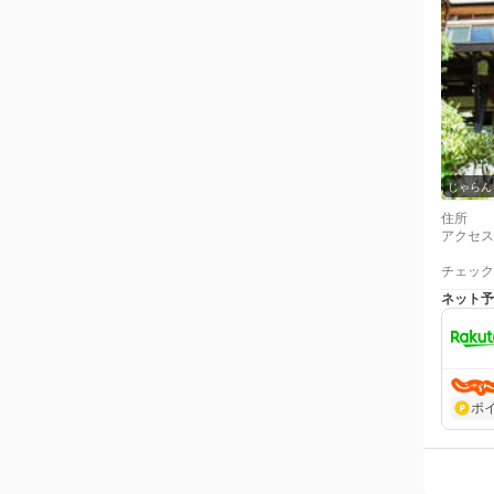
じゃらん
住所
アクセス
チェック
ネット予
ポ