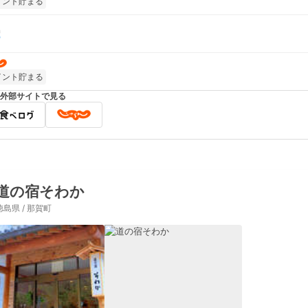
イント貯まる
イント貯まる
外部サイトで見る
道の宿そわか
徳島県 / 那賀町