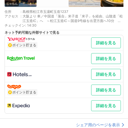
じゃらん
住所
:
島根県松江市玉湯町玉造1237
アクセス
:
大阪より 車／中国道「落合」米子道「米子」を経由、山陰道「松
江玉造IC」へ ～松江玉造IC～国道9号線を出雲方面へ10分 玉
チェックイン
湯町交差点を左折して直進 車以外／（新幹線）新大阪～岡山43
:
14:30
分（特急）岡山～玉造温泉約2時間40分
ネット予約可能な外部サイトで見る
東京より 車以外／羽田よりJALにて出雲空港、車で約30分
最寄り駅１ 玉造温泉
詳細を見る
補足 車／冬期は積雪や道路凍結の恐れがございますので、スタッ
ポイント貯まる
ドレスタイヤもしくはチェーンの装着をおすすめしております。
特に米子以東・以南の中国地方、また関西・四国地方からお越し
のお客様は、米子自動車道走行の際に冬用タイヤ規制がかかる場
詳細を見る
合があります。
詳細を見る
詳細を見る
ポイント貯まる
詳細を見る
シェア用のページを表示