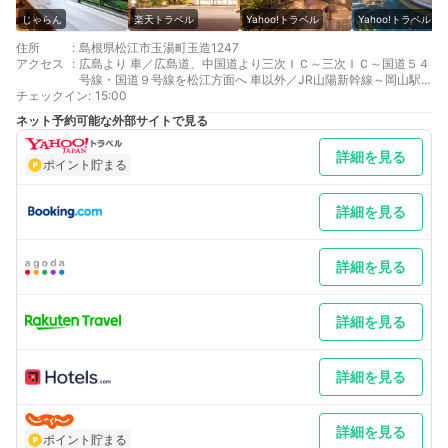
じゃらん
楽天トラベル
Yahoo!トラベル
Yahoo!トラベル
住所
:
島根県松江市玉湯町玉造1247
アクセス
:
広島より 車／広島道、中国道より三次ＩＣ～三次ＩＣ～国道５４
号線・国道９号線を松江方面へ 車以外／JR山陽新幹線～岡山駅
チェックイン
乗換～伯備線～山陰本線玉造温泉駅下車
:
15:00
大阪より 車／中国道・米子道・山陰自動車道～松江玉造ＩＣ～国
ネット予約可能な外部サイトで見る
道９号線を出雲方面へ、２つ目の信号を左折して２km 車以外／
JR山陽新幹線岡山駅乗換～伯備線～JR山陰本線玉造温泉駅下車
詳細を見る
最寄り駅１ 玉造温泉
ポイント貯まる
補足 車／駐車場は川向です。玉湯川左手を通行ください。高速道
路の下を通過後、約100ｍ左手です。※GoogleMapで「玉造温
泉 RYOKAN OQOQ駐車場」とお調べください。駐車場から旅
詳細を見る
館まで約70ｍです。玄関前はスペースがございません。一方通行
の為、遠回りになります。
詳細を見る
詳細を見る
詳細を見る
詳細を見る
ポイント貯まる