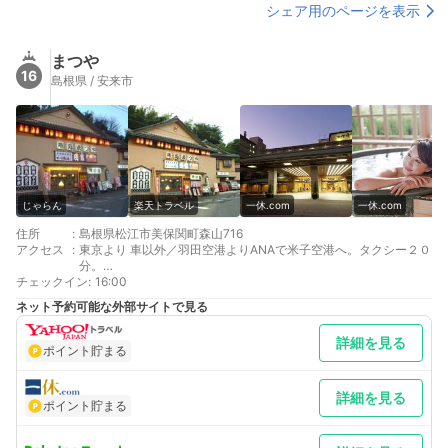
シェア用のページを表示
まつや
16
島根県 / 安来市
じゃらん
楽天トラベル
一休.com
一休.com
住所
:
島根県松江市美保関町森山716
アクセス
:
東京より 車以外／羽田空港よりANAで米子空港へ。タクシー２０
分。
チェックイン
大阪より 車以外／山陽新幹線岡山駅下車、伯備線特急やくもに乗
:
16:00
換～米子駅下車
ネット予約可能な外部サイトで見る
最寄り駅１ 境港
補足 車／駐車場は５０台まで収容可能
詳細を見る
ポイント貯まる
詳細を見る
ポイント貯まる