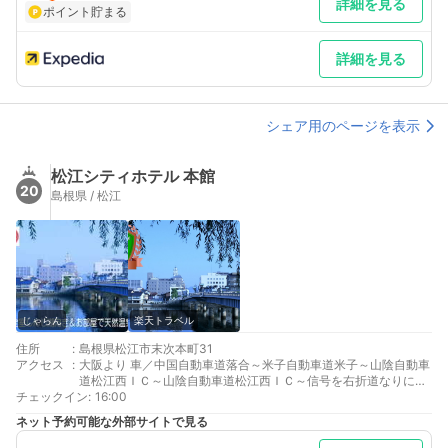
詳細を見る
ポイント貯まる
詳細を見る
シェア用のページを表示
松江シティホテル 本館
20
島根県 / 松江
じゃらん
楽天トラベル
住所
:
島根県松江市末次本町31
アクセス
:
大阪より 車／中国自動車道落合～米子自動車道米子～山陰自動車
道松江西ＩＣ～山陰自動車道松江西ＩＣ～信号を右折道なりに宍
チェックイン
道湖沿に松江市街へ松江大橋北詰迄約10分 車以外／JR松江駅
:
16:00
バス乗場３番行先３１番で大橋北詰下車徒歩５０ｍバック
ネット予約可能な外部サイトで見る
東京より 車／中国自動車道落合～米子自動車道米子～山陰自動車
道松江西ＩＣ～山陰自動車道松江西ＩＣ～信号を右折道なりに宍