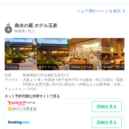
シェア用のページを表示
曲水の庭 ホテル玉泉
4
島根県 / 松江
じゃらん
楽天トラベル
Yahoo!トラベル
Yahoo!トラベル
住所
:
島根県松江市玉湯町玉造53-2
アクセス
:
大阪より 車／中国道→米子道米子IC→山陰道～松江玉造IC～国道
9号線を出雲方面に約10分 車以外／JR岡山より山陰本線「玉造温
チェックイン
泉」下車、徒歩25分または車で約5分
:
15:00
東京より 車／（大阪方面同様）～（大阪方面同様）～（大阪方面
ネット予約可能な外部サイトで見る
同様） 車以外／日本エアシステムにて羽田ー出雲間約1時間10分
最寄り駅１ 玉造温泉
詳細を見る
最寄り駅２ 松江
ポイント貯まる
補足 車／駐車料金は無料です。トラックでお越しの場合は駐車料
金を別途頂戴いたします。
詳細を見る