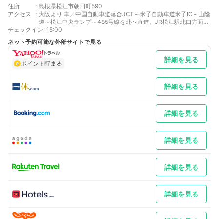
住所
:
島根県松江市朝日町590
アクセス
:
大阪より 車／中国自動車道落合JCT～米子自動車道米子IC～山陰
道～松江中央ランプ～485号線を北へ直進、JR松江駅北口方面へ
チェックイン
左折し先で迂回 車以外／JR岡山駅乗換、JR山陰本線松江駅下
:
15:00
車、徒歩3分
ネット予約可能な外部サイトで見る
東京より 車／松江駅通り左折、最初の信号を右折し485号線を直
進～松江中央ランプ～485号線を北へ直進、JR松江駅北口方面へ
詳細を見る
左折し先で迂回 車以外／JR岡山駅乗換、JR山陰本線松江駅下
ポイント貯まる
車、徒歩3分
最寄り駅１ 松江
最寄り駅２ 松江しんじ湖温泉
詳細を見る
補足 車／駐車場料金1泊1200円（15時から翌10時まで）でござい
ます。平面駐車場、ゲート自動開閉で40台収容。満車の場合、ご
宿泊のお客様は周辺駐車場を同条件にてご案内致します。 車以外
詳細を見る
／出雲空港より連絡バスで約30分／米子空港より連絡バスで約
40分
詳細を見る
詳細を見る
詳細を見る