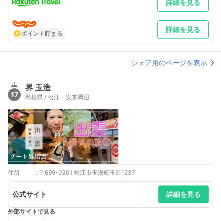
詳細を見る
詳細を見る
ポイント貯まる
シェア用のページを表示
界 玉造
17
島根県 / 松江・安来周辺
住所
:
〒699-0201 松江市玉湯町玉造1237
公式サイト
詳細を見る
外部サイトで見る