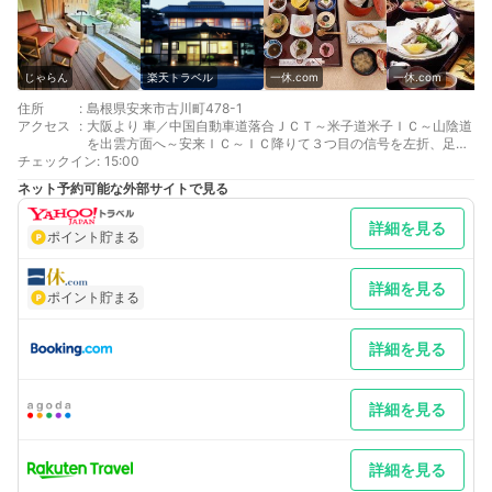
じゃらん
楽天トラベル
一休.com
一休.com
住所
:
島根県安来市古川町478-1
アクセス
:
大阪より 車／中国自動車道落合ＪＣＴ～米子道米子ＩＣ～山陰道
を出雲方面へ～安来ＩＣ～ＩＣ降りて３つ目の信号を左折、足立
チェックイン
美術館方面へ10分 車以外／ＪＲ岡山駅～米子駅下車、車で20
:
15:00
分、または安来駅下車、車で15分
ネット予約可能な外部サイトで見る
広島より 車／中国道三次ＩＣ～国道54号線北上、木次ＩＣから
山陰道米子方面へ～安来ＩＣ～ＩＣ降りて３つ目の信号を左折、
詳細を見る
足立美術館方面へ10分 車以外／ＪＲ岡山駅～米子駅下車、車で
ポイント貯まる
20分、または安来駅下車、車で15分
最寄り駅１ 安来
最寄り駅２ 荒島
詳細を見る
ポイント貯まる
補足 車／冬季の積雪により、米子道・山陰道チェーン規制まれに
有り
詳細を見る
詳細を見る
詳細を見る