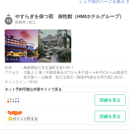
シェア用のページを表示
やすらぎを保つ宿 保性館（HMIホテルグループ）
15
島根県 / 松江
じゃらん
住所
:
島根県松江市玉湯町玉造1191-1
アクセス
:
大阪より 車／中国道落合JCTから米子道へ→米子ICから山陰道宍
道方面へ～山陰道 松江玉造IC～国道9号線を出雲方面に約10分
チェックイン
車以外／JR岡山駅より山陰本線 玉造温泉駅下車 タクシーにて
:
15:00
約10分
ネット予約可能な外部サイトで見る
広島より 車／国道54号線を北上 木次から山陰道で松江方面へ
～山陰道 松江玉造IC～国道9号線を出雲方面に約10分 車以外／
詳細を見る
JR岡山駅より山陰本線 玉造温泉駅下車 タクシーにて約10分
最寄り駅１ 玉造温泉
補足 車／駐車場：乗用車100台/大型バス5台まで無料でご利用い
ただけます。
詳細を見る
ポイント貯まる