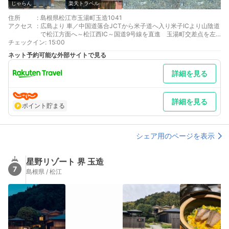
じゃらん
楽天トラベル
住所
:
島根県松江市玉湯町玉造1041
アクセス
:
広島より 車／中国道落合JCTから米子道へ入り米子ICより山陰道
で松江方面へ～松江西IC～国道9号線を直進 玉湯町交差点を左
チェックイン
折 車以外／山陽本線岡山駅乗換 伯備線松江駅
:
15:00
東京より 車／東名高速から中国道に入り落合JCTから米子IC乗換
ネット予約可能な外部サイトで見る
山陰道へ～松江西IC～国道9号線を直進 玉湯町交差点を左折 車
以外／羽田空港から80分-出雲空港到着後連絡バスにて25分ＪＲ
詳細を見る
松江駅へ
最寄り駅１ 玉造温泉
最寄り駅２ 松江
補足 車／玉湯町交差点を左折後玉造温泉街へ入り旅館街の奥へ。
詳細を見る
ポイント貯まる
駐車場は旅館裏にございます。
シェア用のページを表示
星野リゾート 界 玉造
7
島根県 / 松江