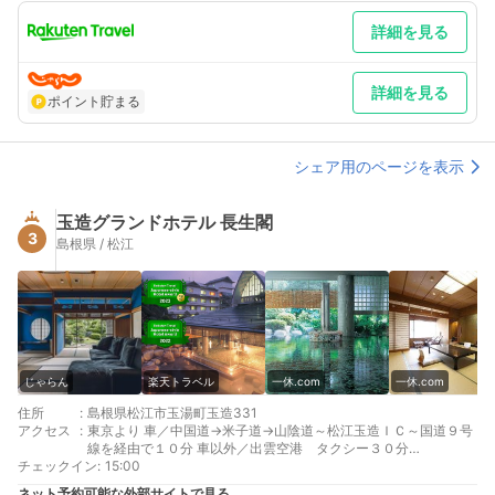
江西ランプ～国道9号を「松江しんじ湖温泉」方面へ約10分 車以
詳細を見る
外／出雲空港より連絡バスにて３０分
最寄り駅１ 松江
最寄り駅２ 松江しんじ湖温泉
補足 車／駐車場完備！ 車以外／松江駅よりタクシーまたはレイ
詳細を見る
ポイント貯まる
クラインを利用すると便利
シェア用のページを表示
玉造グランドホテル 長生閣
3
島根県 / 松江
じゃらん
楽天トラベル
一休.com
一休.com
住所
:
島根県松江市玉湯町玉造331
アクセス
:
東京より 車／中国道→米子道→山陰道～松江玉造ＩＣ～国道９号
線を経由で１０分 車以外／出雲空港 タクシー３０分
チェックイン
大阪より 車／中国道→米子道→山陰道～松江玉造ＩＣ～国道９号
:
15:00
線を経由で１０分 車以外／新幹線岡山乗換、山陽本線玉造温泉駅
ネット予約可能な外部サイトで見る