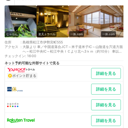
じゃらん
楽天トラベル
一休.com
一休.com
住所
:
島根県松江市伊勢宮町555
アクセス
:
大阪より 車／中国道落合JCT～米子道米子IC～山陰道を宍道方面
へ～松江中央IC～松江中央ＩＣより北へ3ｋｍ（約10分） 車以外
チェックイン
／JR岡山駅乗換、JR伯備線松江駅下車、タクシー1分（徒歩
:
16:00
500m）
ネット予約可能な外部サイトで見る
広島より 車／国道54号線を北上、木次から山陰道で松江方面30
分～松江西～松江西ランプより約3ｋｍ（約10分） 車以外／JR岡
詳細を見る
山駅乗換、JR伯備線松江駅下車、タクシー1分（徒歩約5分）
ポイント貯まる
最寄り駅１ 松江
最寄り駅２ 松江しんじ湖温泉
補足 車／無料駐車場完備
詳細を見る
詳細を見る
詳細を見る