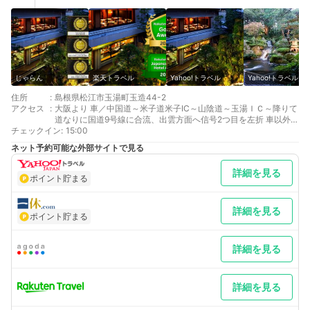
じゃらん
楽天トラベル
Yahoo!トラベル
Yahoo!トラベル
住所
:
島根県松江市玉湯町玉造44-2
アクセス
:
大阪より 車／中国道～米子道米子IC～山陰道～玉湯ＩＣ～降りて
道なりに国道9号線に合流、出雲方面へ信号2つ目を左折 車以外／
チェックイン
JR岡山駅より山陰本線「玉造温泉」下車、徒歩20分又は車で約5
:
15:00
分
ネット予約可能な外部サイトで見る
広島より 車／中国道三次IC降りて国道54号線を北上、木次IC～
山陰道米子方面へ～玉湯ＩＣ～降りて道なりに国道9号線に合
詳細を見る
流、出雲方面へ信号2つ目を左折 車以外／JR岡山駅でJR山陰本線
ポイント貯まる
に乗り継ぎ「玉造温泉」駅下車、車5分
最寄り駅１ 玉造温泉
補足 車／玉造温泉街（玉湯川沿い）は、15時～24時まで北進進
詳細を見る
ポイント貯まる
入禁止です。当館スタッフが駐車場へお車を移動します。お車の
鍵はフロントでお預かり致します。
詳細を見る
詳細を見る