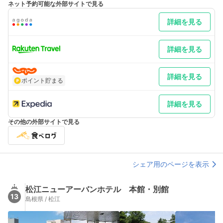
ネット予約可能な外部サイトで見る
広島より 車／国道54号線を北上。国道9号線を松江方面30分～松
江西ランプ～宍道湖大橋を渡り、松江しんじ湖温泉方面へ約10分
詳細を見る
車以外／JR岡山駅乗換、JR伯備線経由山陰本線松江駅下車、バ
ス15分
最寄り駅１ 松江しんじ湖温泉
最寄り駅２ 松江
詳細を見る
補足 車／玄関前に無料駐車場完備 車以外／出雲空港と米子空港
から連絡バスで松江までお越し下さい
詳細を見る
ポイント貯まる
詳細を見る
その他の外部サイトで見る
シェア用のページを表示
松江ニューアーバンホテル 本館・別館
13
島根県 / 松江