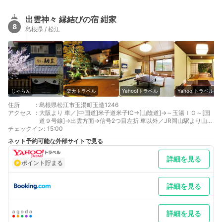
出雲神々 縁結びの宿 紺家
8
島根県 / 松江
じゃらん
楽天トラベル
Yahoo!トラベル
Yahoo!トラベル
住所
:
島根県松江市玉湯町玉造1246
アクセス
:
大阪より 車／[中国道]米子道米子IC→[山陰道]→～玉湯ＩＣ～[国
道９号線]→出雲方面→信号2つ目左折 車以外／JR岡山駅より山陰
チェックイン
本線「玉造温泉」下車、徒歩20分又は車で10分
:
15:00
広島より 車／[中国道]三次IC→[国道54号線]→木次IC(米子方面)～
ネット予約可能な外部サイトで見る
玉湯ＩＣ～[国道９号線]→出雲方面→信号2つ目左折 車以外／JR
山陰本線→「玉造温泉」駅下車、徒歩20分又は車で10分
詳細を見る
最寄り駅１ 玉造温泉
ポイント貯まる
補足 車／出雲空港からレンタカーご利用にて30分、バスをご利
用の場合は松江駅経由をご利用下さいお車寄せまでお越し頂けれ
ば、スタッフが駐車場まで移動させていただきます大型バス等が
詳細を見る
入る時間帯（17時～18時）は混み合う場合がございます
詳細を見る