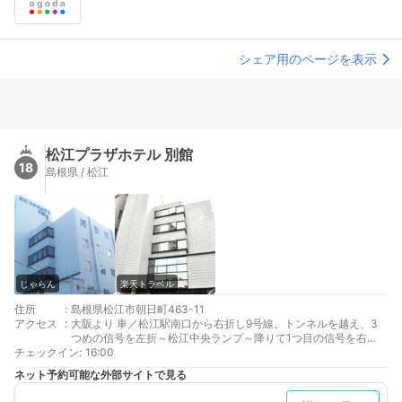
シェア用のページを表示
松江プラザホテル 別館
18
島根県 / 松江
じゃらん
楽天トラベル
住所
:
島根県松江市朝日町463-11
アクセス
:
大阪より 車／松江駅南口から右折し9号線。トンネルを越え、3
つめの信号を左折～松江中央ランプ～降りて1つ目の信号を右
チェックイン
折。トンネルを抜け9号線を越え松江駅南口 車以外／JR岡山駅乗
:
16:00
り換え伯備線で松江駅下車徒歩40秒
ネット予約可能な外部サイトで見る
広島より 車／松江駅南口から右折し9号線。トンネルを越え、3
つめの信号を右折～松江中央ランプ～降りて3つ目の信号を左