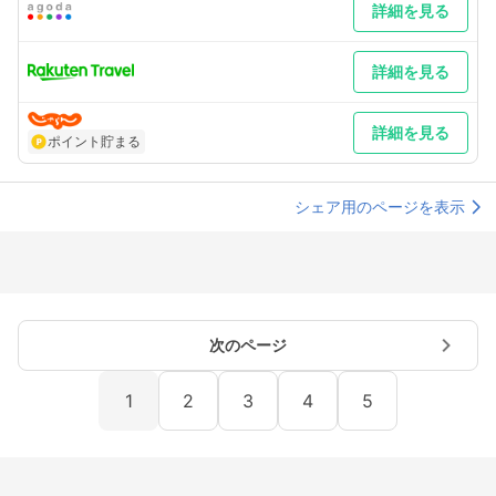
詳細を見る
道湖沿に松江市街へ松江大橋北詰迄約10分 車以外／JR松江駅バ
ス乗場３番行先３１番で大橋北詰下車徒歩５０ｍバック
最寄り駅１ 松江しんじ湖温泉
最寄り駅２ 松江
詳細を見る
補足 車／駐車場は６０台先着順で１６：００～翌朝１０：００ま
で。翌朝出庫時の券を１０００円で購入頂きます。時間外及び途
中出庫は別途料金ご負担となります。（連泊も同様）Ｐ料はチェ
詳細を見る
ックイン時にフロントで現金支払下さい。
ポイント貯まる
シェア用のページを表示
次のページ
1
2
3
4
5