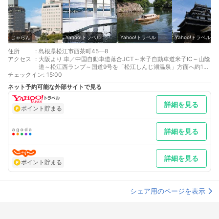
じゃらん
Yahoo!トラベル
Yahoo!トラベル
Yahoo!トラベル
住所
:
島根県松江市西茶町45—8
アクセス
:
大阪より 車／中国自動車道落合JCT～米子自動車道米子IC～山陰
道～松江西ランプ～国道9号を「松江しんじ湖温泉」方面へ約10
チェックイン
分 車以外／JR松江駅下車、北循環線外回バス須衛都久神社前下
:
15:00
車
ネット予約可能な外部サイトで見る
広島より 車／中国自動車道岡山方面～三次ＩＣ～中国自動車道三
次ＩＣ～国道54号線「松江」方面。国道9号を「松江しんじ湖」
詳細を見る
方面約30分 車以外／JR岡山駅乗換、JR伯備線松江駅下車、バス
ポイント貯まる
10分
最寄り駅１ 松江しんじ湖温泉
最寄り駅２ 松江
詳細を見る
補足 車／駐車場完備 普通車のみの場合８０台まで駐車可能（…
満車時には係員が誘導又は移動いたします。）料金有料（1泊・
普通車1台・＠800円（税込）バイク…有料（1泊・1台・＠550円
詳細を見る
（税込）トラック・バスの場合はご相談ください。
ポイント貯まる
シェア用のページを表示