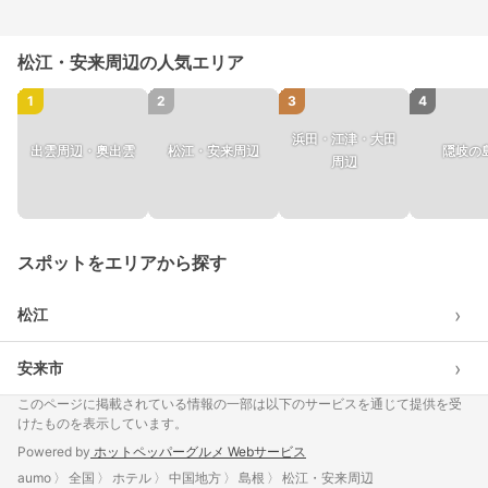
松江・安来周辺の人気エリア
1
2
3
4
浜田・江津・大田
出雲周辺・奥出雲
松江・安来周辺
隠岐の
周辺
スポットをエリアから探す
›
松江
›
安来市
このページに掲載されている情報の一部は以下のサービスを通じて提供を受
けたものを表示しています。
Powered by
ホットペッパーグルメ Webサービス
aumo
全国
ホテル
中国地方
島根
松江・安来周辺