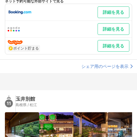
ネット予約可能な外部サイトで見る
道出雲方面へ～松江玉造ＩＣ～国道９号を出雲市方面へ３km 車
以外／出雲空港タクシー３０分
詳細を見る
最寄り駅１ 玉造温泉
補足 車／駐車場約１００台無料 車以外／玉造高速バス停も送迎
しております（事前予約制）
詳細を見る
詳細を見る
ポイント貯まる
シェア用のページを表示
玉井別館
11
島根県 / 松江