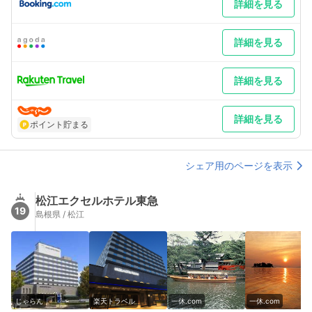
詳細を見る
折。トンネルを抜け9号線を越え松江駅南口 車以外／JR岡山駅乗
り換え伯備線で松江駅下車徒歩40秒
最寄り駅１ 松江
補足 車／駐車場は先着順で40台あります。（有料） 車以外／
詳細を見る
JAL出雲空港よりシャトルバスで松江駅まで約20分
詳細を見る
詳細を見る
ポイント貯まる
シェア用のページを表示
松江エクセルホテル東急
19
島根県 / 松江
じゃらん
楽天トラベル
一休.com
一休.com