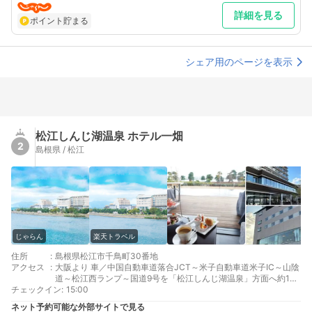
詳細を見る
ポイント貯まる
シェア用のページを表示
松江しんじ湖温泉 ホテル一畑
2
島根県 / 松江
じゃらん
楽天トラベル
住所
:
島根県松江市千鳥町30番地
アクセス
:
大阪より 車／中国自動車道落合JCT～米子自動車道米子IC～山陰
道～松江西ランプ～国道9号を「松江しんじ湖温泉」方面へ約10
チェックイン
分 車以外／JR岡山駅乗換⇒JR伯備線（やくも号）松江駅下車⇒
:
15:00
バス10分
ネット予約可能な外部サイトで見る
東京より 車／国道54号線を北上。国道9号線を松江方面30分～松