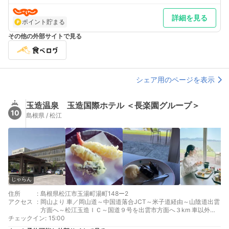
詳細を見る
ポイント貯まる
その他の外部サイトで見る
シェア用のページを表示
玉造温泉 玉造国際ホテル ＜長楽園グループ＞
10
島根県 / 松江
じゃらん
住所
:
島根県松江市玉湯町湯町148ー2
アクセス
:
岡山より 車／岡山道～中国道落合JCT～米子道経由～山陰道出雲
方面へ～松江玉造ＩＣ～国道９号を出雲市方面へ３km 車以外／
チェックイン
JR伯備線経由山陰線玉造温泉駅下車、 無料シャトルバス送迎有
:
15:00
東京より 車／東名名神中国自動車道経由落合JCTから米子道山陰