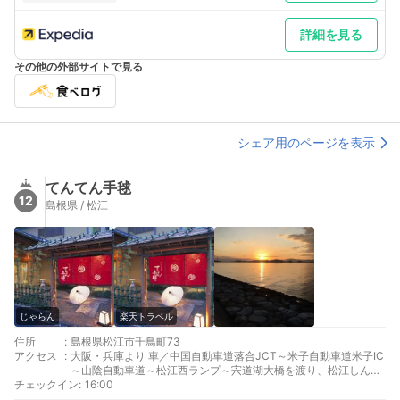
詳細を見る
その他の外部サイトで見る
シェア用のページを表示
てんてん手毬
12
島根県 / 松江
じゃらん
楽天トラベル
住所
:
島根県松江市千鳥町73
アクセス
:
大阪・兵庫より 車／中国自動車道落合JCT～米子自動車道米子IC
～山陰自動車道～松江西ランプ～宍道湖大橋を渡り、松江しんじ
チェックイン
湖温泉方面へ約10分 車以外／JR岡山駅乗換、JR伯備線経由山陰
:
16:00
本線松江駅下車、バス15分