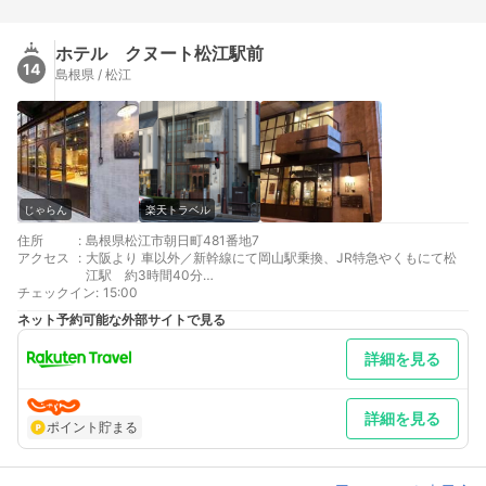
ホテル クヌート松江駅前
14
島根県 / 松江
じゃらん
楽天トラベル
住所
:
島根県松江市朝日町481番地7
アクセス
:
大阪より 車以外／新幹線にて岡山駅乗換、JR特急やくもにて松
江駅 約3時間40分
チェックイン
東京より 車以外／出雲空港よりリムジンバス30分、米子空港よ
:
15:00
り同45分
ネット予約可能な外部サイトで見る
最寄り駅１ 松江
補足 車／近隣のコインパーキングをご利用下さいませ。 半径
詳細を見る
100ｍ以内に複数ございます。 ※18時以降だとどこも満車にな
る恐れがあります ※提携等一切しておりませんので自己負担
でお願い致します。
詳細を見る
ポイント貯まる