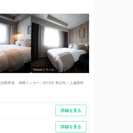
Yahoo!トラベル
Yahoo!トラベル
自動車道 高崎インター～約15分 車以外／上越新幹
ンビュー高崎立体駐車場駐車場料金：８００円/1泊（ご
ください。住所：群馬県高崎市柳川町70
詳細を見る
詳細を見る