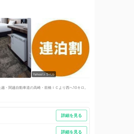
Yahoo!トラベル
Yahoo!トラベル
上越・関越自動車道の高崎・前橋ＩＣより西へ10キロ。
ル不可）15時より入庫可近隣駐車場は24hまで1,000円
着順となります駐車料金は現金でのご精算になります
詳細を見る
詳細を見る