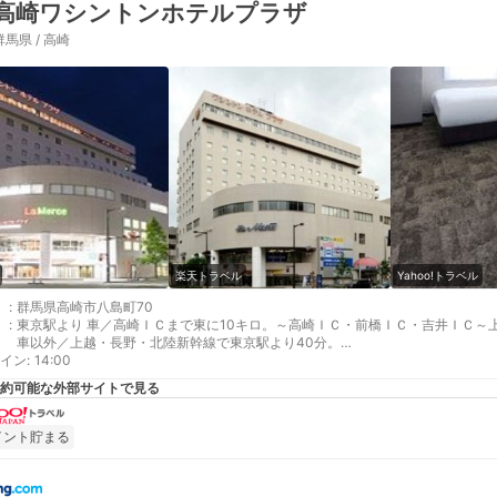
高崎ワシントンホテルプラザ
群馬県 / 高崎
楽天トラベル
Yahoo!トラベル
:
群馬県高崎市八島町70
:
東京駅より 車／高崎ＩＣまで東に10キロ。～高崎ＩＣ・前橋ＩＣ・吉井ＩＣ～
車以外／上越・長野・北陸新幹線で東京駅より40分。
イン
最寄り駅１ 高崎
:
14:00
補足 車／ホテル駐車場 サイズ制限 高さ1.5ｍ幅1.8ｍ長さ5.0ｍまで（左ハンド
約可能な外部サイトで見る
（高さ制限2.1ｍまで、途中出入庫不可）ホテル駐車場・近隣駐車場共に完全先
イント貯まる