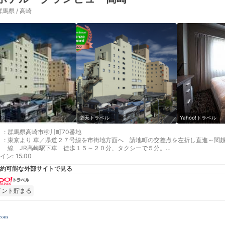
群馬県 / 高崎
楽天トラベル
Yahoo!トラベル
:
群馬県高崎市柳川町70番地
:
東京より 車／県道２７号線を市街地方面へ 請地町の交差点を左折し直進～関越
線 JR高崎駅下車 徒歩１５～２０分、タクシーで５分。
イン
最寄り駅１ 高崎
:
15:00
補足 車／当館には、無料駐車場はございません。近隣代表駐車場：ホテル グラ
約可能な外部サイトで見る
宿泊者様のみ）※立駐のみご宿泊者様に限り、出入り無料。フロントにお声かけ
イント貯まる