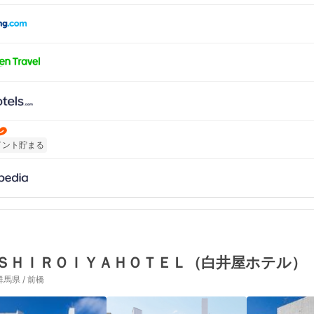
イント貯まる
ＳＨＩＲＯＩＹＡＨＯＴＥＬ（白井屋ホテル）
群馬県 / 前橋