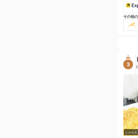
その他の
3
じゃらん