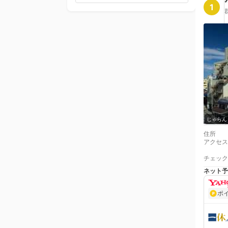
1
じゃらん
住所
アクセス
チェック
ネット予
ポ