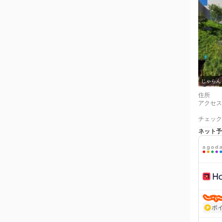
じゃらん
住所
アクセス
チェック
ネット予
ポ