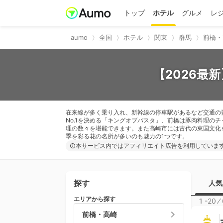
トップ
ホテル
グルメ
レ
aumo
全国
ホテル
関東
群馬
前橋・
【2026最
在来線が多く乗り入れ、新幹線の停車駅があるなど交通の
No.1を決める「キングオブパスタ」、前橋は豚肉料理の
理の数々を堪能できます。また高崎市には古代の東国文化
季を彩る花の名所が多いのも魅力の1つです。
本サービス内ではアフィリエイト広告を利用していま
探す
人気
エリアから探す
1 -20
⁄
前橋・高崎