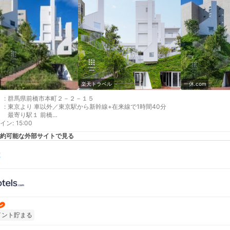
楽天トラベル
一休.com
:
群馬県前橋市本町２－２－１５
:
東京より 車以外／東京駅から新幹線+在来線で1時間40分
最寄り駅１ 前橋
イン
最寄り駅２ 中央前橋
:
15:00
補足 車／【みずほ銀行前橋支店 地下駐車場】入庫日15:00～翌日の12:00
約可能な外部サイトで見る
車場が満車だった場合】前橋市民交流プラザ等駐車場（アーツ前橋駐車場）をご
イント貯まる