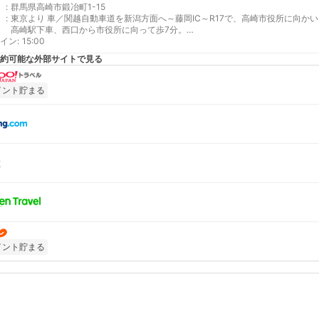
:
群馬県高崎市鍛冶町1-15
:
東京より 車／関越自動車道を新潟方面へ～藤岡IC～R17で、高崎市役所に向か
高崎駅下車、西口から市役所に向って歩7分。
イン
最寄り駅１ 高崎
:
15:00
補足 車／駐車代５００円から１０００円の間で御座います。(税別)ホテルの駐
約可能な外部サイトで見る
いは直接お願いします。
イント貯まる
イント貯まる