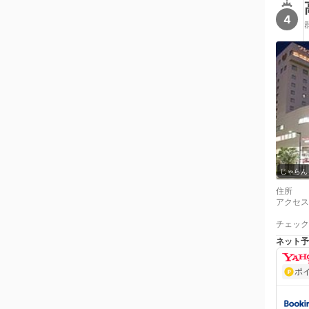
4
じゃらん
住所
アクセス
チェック
ネット予
ポ