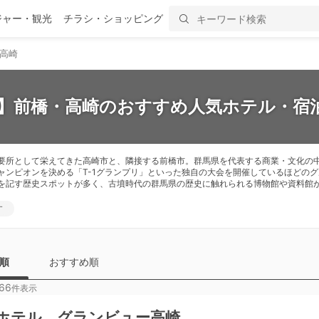
ジャー・観光
チラシ・ショッピング
高崎
新】前橋・高崎のおすすめ人気ホテル・宿泊
要所として栄えてきた高崎市と、隣接する前橋市。群馬県を代表する商業・文化の
チャンピオンを決める「T-1グランプリ」といった独自の大会を開催しているほどの
を記す歴史スポットが多く、古墳時代の群馬県の歴史に触れられる博物館や資料館
す
順
おすすめ順
66
件表示
ホテル グランビュー高崎