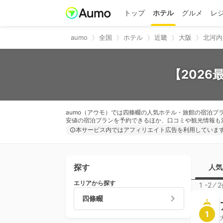
トップ
ホテル
グルメ
レ
aumo
全国
ホテル
近畿
大阪
北河内
【202
aumo（アウモ）では四條畷の人気ホテル・旅館の宿泊
安値の宿泊プランを予約できるほか、口コミや観光情報も
本サービス内ではアフィリエイト広告を利用していま
探す
人気
エリアから探す
1 -2
⁄
2
四條畷
1