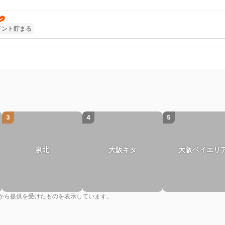
イント貯まる
3
4
5
泉北
大阪キタ
大阪ベイエリ
から提供を受けたものを表示しています。