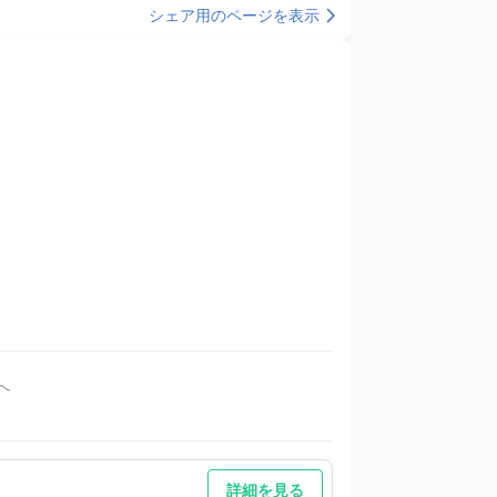
シェア用のページを表示
へ
７番に止めてください(無料) 車以外／食料などの買物を
詳細を見る