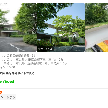
楽天トラベル
:
大阪府四條畷市逢阪458
:
大阪より 車以外／JR四条畷下車、車で約10分
奈良より 車以外／近鉄生駒駅下車、車で約１０分
イン
最寄り駅１ 四条畷
:
15:00
最寄り駅２ 生駒
約可能な外部サイトで見る
補足 車／70台無料駐車場あり。マイクロバス、大型バスの駐車可 車以外／Ｊ
イント貯まる