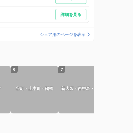
詳細を見る
シェア用のページを表示
6
7
8
ア
谷町・上本町・鶴橋
新大阪・西中島・十三
北河内・