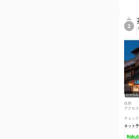
2
じゃらん
住所
アクセス
チェック
ネット予