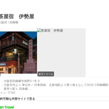
茶屋宿 伊勢屋
大阪府 / 四條畷
楽天トラベル
:
大阪府四條畷市南野2-18-3
:
大阪市内より 車以外／JR東西線 北新地駅より乗り換えなしで30分で四條畷駅
最寄り駅１ 四条畷
イン
補足 車／お車でお越しの方は当館すぐ下(西側)の四條畷神社駐車場の２１番～２
:
17:00
される方はチェックイン前をお勧め致します。
約可能な外部サイトで見る