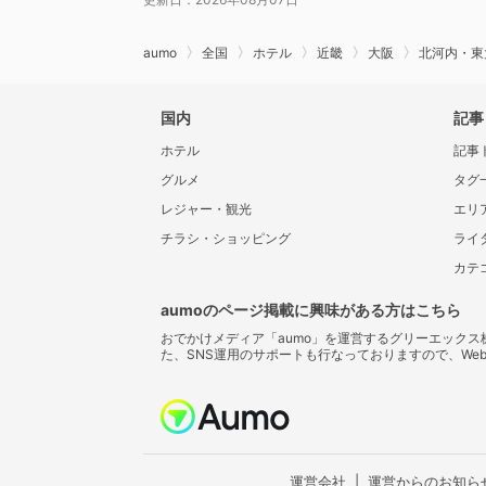
aumo
全国
ホテル
近畿
大阪
北河内・東
国内
記事
ホテル
記事
グルメ
タグ
レジャー・観光
エリ
チラシ・ショッピング
ライ
カテ
aumoのページ掲載に興味がある方はこちら
おでかけメディア「aumo」を運営するグリーエック
た、SNS運用のサポートも行なっておりますので、We
運営会社
運営からのお知ら