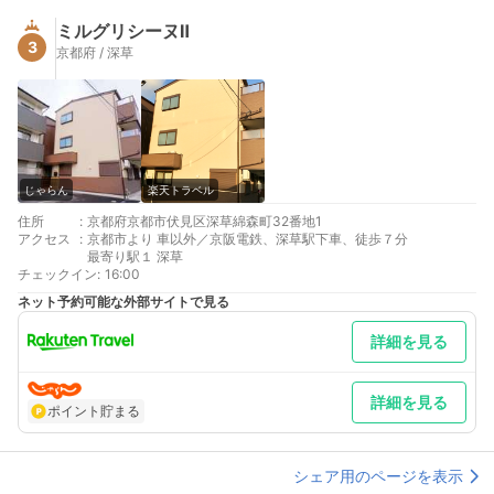
ミルグリシーヌⅡ
3
京都府 / 深草
じゃらん
楽天トラベル
住所
:
京都府京都市伏見区深草綿森町32番地1
アクセス
:
京都市より 車以外／京阪電鉄、深草駅下車、徒歩７分
最寄り駅１ 深草
チェックイン
:
16:00
ネット予約可能な外部サイトで見る
詳細を見る
詳細を見る
ポイント貯まる
シェア用のページを表示