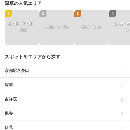
深草の人気エリア
1
2
3
4
上京区・中京区・
京丹後・宮
東山区・山科区
南区・伏見区
下京区
鶴
スポットをエリアから探す
›
京都駅八条口
›
深草
›
吉祥院
›
東寺
›
伏見