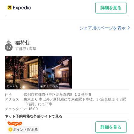
詳細を見る
シェア用のページを表示
稲荷荘
17
京都府 / 深草
じゃらん
楽天トラベル
住所
:
京都府京都市伏見区深草森吉町１２番地８
アクセス
:
東京より 車以外／新幹線にて京都駅下車後、JR奈良線より２駅
「稲荷」にて下車
チェックイン
大阪より 車以外／京阪電車にて鳥羽街道駅或いは伏見稲荷駅にて
:
15:00
下車後、徒歩4分
ネット予約可能な外部サイトで見る
最寄り駅１ 伏見稲荷
最寄り駅２ 鳥羽街道
詳細を見る
最寄り駅３ 稲荷
ポイント貯まる
補足 車／お車でお越しの方は、施設より徒歩2分のファミリーマ