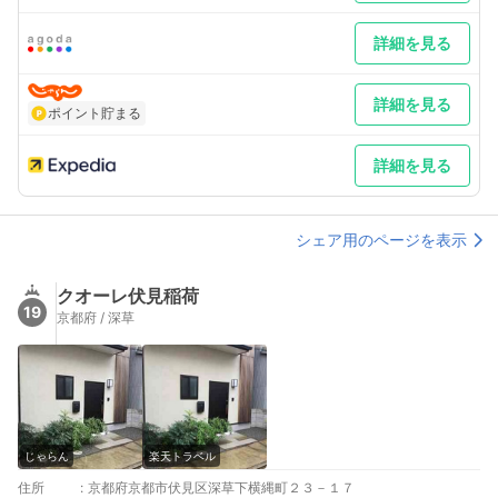
詳細を見る
詳細を見る
ポイント貯まる
詳細を見る
シェア用のページを表示
クオーレ伏見稲荷
19
京都府 / 深草
じゃらん
楽天トラベル
住所
:
京都府京都市伏見区深草下横縄町２３－１７