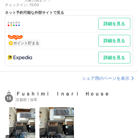
チェックイン
最寄り駅１ 伏見稲荷
:
15:00
最寄り駅２ 稲荷
ネット予約可能な外部サイトで見る
詳細を見る
詳細を見る
ポイント貯まる
詳細を見る
シェア用のページを表示
Ｆｕｓｈｉｍｉ Ｉｎａｒｉ Ｈｏｕｓｅ
15
京都府 / 深草