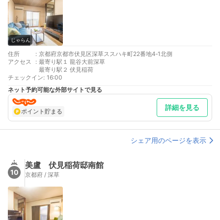
じゃらん
住所
:
京都府京都市伏見区深草ススハキ町22番地4‐1北側
アクセス
:
最寄り駅１ 龍谷大前深草
最寄り駅２ 伏見稲荷
チェックイン
:
16:00
ネット予約可能な外部サイトで見る
詳細を見る
ポイント貯まる
シェア用のページを表示
美盧 伏見稲荷邸南館
10
京都府 / 深草