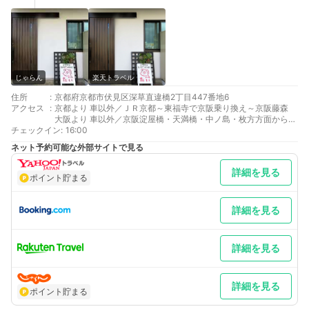
じゃらん
楽天トラベル
住所
:
京都府京都市伏見区深草直違橋2丁目447番地6
アクセス
:
京都より 車以外／ＪＲ京都～東福寺で京阪乗り換え～京阪藤森
大阪より 車以外／京阪淀屋橋・天満橋・中ノ島・枚方方面から京
チェックイン
阪電車で藤森下車。
:
16:00
最寄り駅１ 藤森
ネット予約可能な外部サイトで見る
最寄り駅２ ＪＲ藤森
補足 車／付近にコインパーキング有 車以外／高速京都深草バス
詳細を見る
停から徒歩9分。
ポイント貯まる
詳細を見る
詳細を見る
詳細を見る
ポイント貯まる