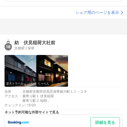
ート横にある大きな駐車場をご利用いただけます。駐車料金はオ
ーバーナイトで1000円程度でございます。
シェア用のページを表示
紡 伏見稲荷大社前
18
京都府 / 深草
楽天トラベル
じゃらん
住所
:
京都府京都市伏見区深草祓川町１１－２９
アクセス
:
最寄り駅１ 伏見稲荷
最寄り駅２ 稲荷
チェックイン
最寄り駅３ 鳥羽街道
:
15:00
ネット予約可能な外部サイトで見る
詳細を見る