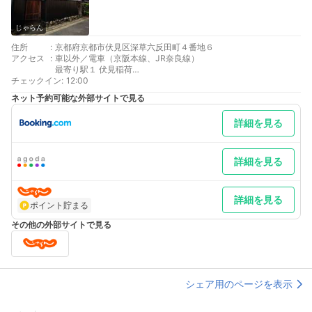
じゃらん
住所
:
京都府京都市伏見区深草六反田町４番地６
アクセス
:
車以外／電車（京阪本線、JR奈良線）
最寄り駅１ 伏見稲荷
チェックイン
最寄り駅２ 稲荷
:
12:00
最寄り駅３ 鳥羽街道
ネット予約可能な外部サイトで見る
詳細を見る
詳細を見る
詳細を見る
ポイント貯まる
その他の外部サイトで見る
シェア用のページを表示