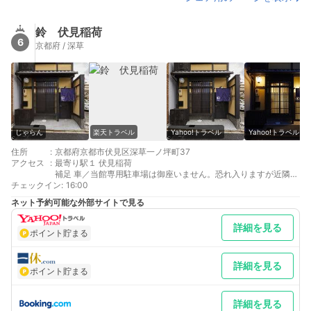
鈴 伏見稲荷
6
京都府 / 深草
じゃらん
楽天トラベル
Yahoo!トラベル
Yahoo!トラベル
住所
:
京都府京都市伏見区深草一ノ坪町37
アクセス
:
最寄り駅１ 伏見稲荷
補足 車／当館専用駐車場は御座いません。恐れ入りますが近隣の
チェックイン
コインパーキングをご利用下さい。
:
16:00
ネット予約可能な外部サイトで見る
詳細を見る
ポイント貯まる
詳細を見る
ポイント貯まる
詳細を見る