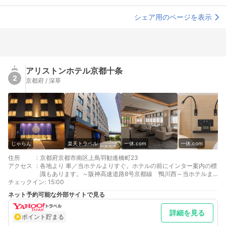
シェア用のページを表示
アリストンホテル京都十条
2
京都府 / 深草
じゃらん
楽天トラベル
一休.com
一休.com
住所
:
京都府京都市南区上鳥羽勧進橋町23
アクセス
:
各地より 車／当ホテルよりすぐ。ホテルの前にインター案内の標
識もあります。～阪神高速道路8号京都線 鴨川西～当ホテルま
チェックイン
で車で１～2分圏内（向かいにはラーメン藤本店あり） 車以外／
:
15:00
タクシーで約10分
ネット予約可能な外部サイトで見る
京都駅より 車以外／地下鉄烏丸線十条駅（京都駅より2駅）下
車 3番出口より徒歩3分
詳細を見る
最寄り駅１ 京都
ポイント貯まる
最寄り駅２ 十条