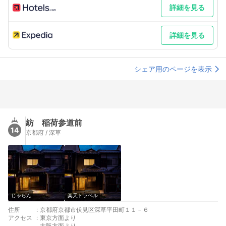
詳細を見る
詳細を見る
シェア用のページを表示
紡 稲荷参道前
14
京都府 / 深草
じゃらん
楽天トラベル
住所
:
京都府京都市伏見区深草平田町１１－６
アクセス
:
東京方面より
大阪方面より