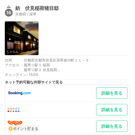
紡 伏見稲荷猪目邸
16
京都府 / 深草
じゃらん
住所
:
京都府京都市伏見区深草祓川町１１－３
アクセス
:
最寄り駅１ 稲荷
最寄り駅２ 伏見稲荷
チェックイン
最寄り駅３ 鳥羽街道
:
15:00
ネット予約可能な外部サイトで見る
詳細を見る
詳細を見る
詳細を見る
ポイント貯まる