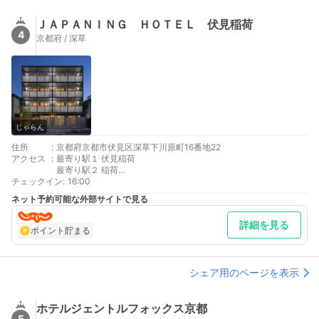
ＪＡＰＡＮＩＮＧ ＨＯＴＥＬ 伏見稲荷
4
京都府 / 深草
じゃらん
住所
:
京都府京都市伏見区深草下川原町16番地22
アクセス
:
最寄り駅１ 伏見稲荷
最寄り駅２ 稲荷
チェックイン
補足 車／近隣にコインパーキングあり（有料）
:
16:00
ネット予約可能な外部サイトで見る
詳細を見る
ポイント貯まる
シェア用のページを表示
ホテルジェントルフォックス京都
5