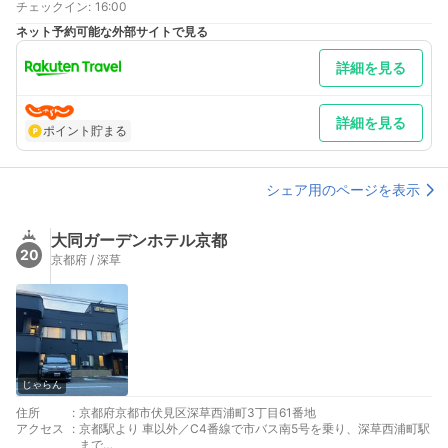
チェックイン
:
16:00
ネット予約可能な外部サイトで見る
詳細を見る
詳細を見る
ポイント貯まる
シェア用のページを表示
大同ガーデンホテル京都
20
京都府 / 深草
じゃらん
住所
:
京都府京都市伏見区深草西浦町3丁目61番地
アクセス
:
京都駅より 車以外／C4番線で市バス南5号を乗り、深草西浦町駅
まで