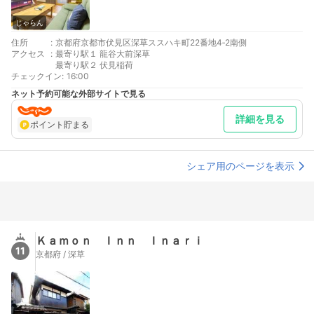
じゃらん
住所
:
京都府京都市伏見区深草ススハキ町22番地4‐2南側
アクセス
:
最寄り駅１ 龍谷大前深草
最寄り駅２ 伏見稲荷
チェックイン
:
16:00
ネット予約可能な外部サイトで見る
詳細を見る
ポイント貯まる
シェア用のページを表示
Ｋａｍｏｎ Ｉｎｎ Ｉｎａｒｉ
11
京都府 / 深草