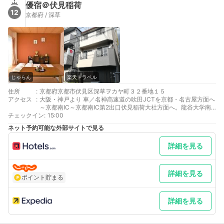
優宿＠伏見稲荷
12
京都府 / 深草
じゃらん
楽天トラベル
住所
:
京都府京都市伏見区深草ヲカヤ町３２番地１５
アクセス
:
大阪・神戸より 車／名神高速道の吹田JCTを京都・名古屋方面へ
～京都南IC～京都南IC第2出口伏見稲荷大社方面へ。龍谷大学南
チェックイン
側約5分。 車以外／京都駅からタクシーにて約７分・料金は1100
:
15:00
円前後
ネット予約可能な外部サイトで見る
東京より 車／東名高速道から米原ＪＣＴを京都・大阪方面へ～京
都南IC ～名神高速道、京都南IC～伏見稲荷大社方面へ。龍谷大
詳細を見る
学南側5分 車以外／京都駅からタクシーにて約７分・料金は1100
円前後
最寄り駅１ 龍谷大前深草
最寄り駅２ 稲荷
詳細を見る
ポイント貯まる
最寄り駅３ くいな橋
補足 車／近隣の有料コインパーキングをご案内いたします（予約
不可） 車以外／京都駅からタクシーにて約７分・料金は1100円
詳細を見る
前後