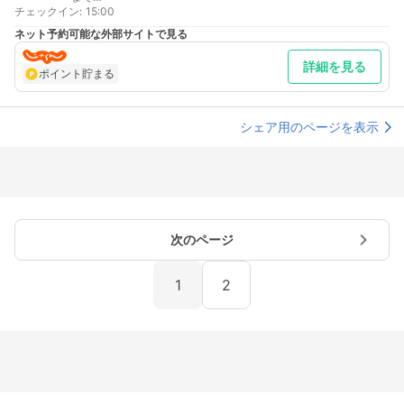
チェックイン
大阪駅より 車以外／大阪環状線の京橋駅で乗り換え、京阪本線の
:
15:00
藤森駅降り
ネット予約可能な外部サイトで見る
最寄り駅１ 藤森
最寄り駅２ くいな橋
詳細を見る
補足 車／駐車場のご利用は事前電話予約が必要です。駐車スペー
ポイント貯まる
スは2台しかございません。予約が埋まってしまった場合は近隣
のコインパーキングを御利用ください
シェア用のページを表示
次のページ
1
2