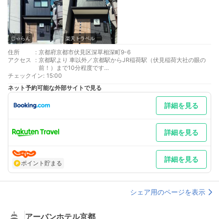
じゃらん
楽天トラベル
住所
:
京都府京都市伏見区深草相深町9-6
アクセス
:
京都駅より 車以外／京都駅からJR稲荷駅（伏見稲荷大社の眼の
前！）まで10分程度です
チェックイン
最寄り駅１ 鳥羽街道
:
15:00
最寄り駅２ 稲荷
ネット予約可能な外部サイトで見る
最寄り駅３ 伏見稲荷
詳細を見る
詳細を見る
詳細を見る
ポイント貯まる
シェア用のページを表示
アーバンホテル京都