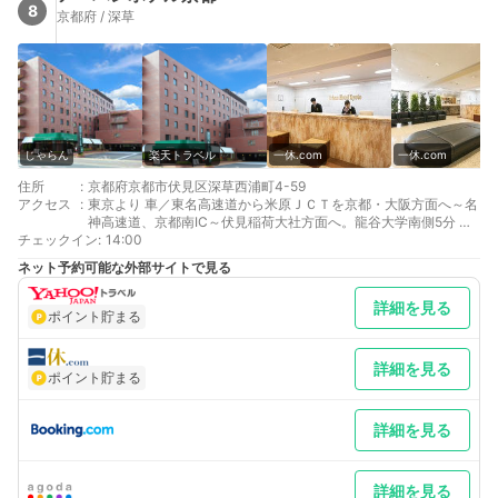
8
京都府 / 深草
じゃらん
楽天トラベル
一休.com
一休.com
住所
:
京都府京都市伏見区深草西浦町4-59
アクセス
:
東京より 車／東名高速道から米原ＪＣＴを京都・大阪方面へ～名
神高速道、京都南IC～伏見稲荷大社方面へ。龍谷大学南側5分 車
チェックイン
以外／JR京都駅→八条口よりタクシー8分
:
14:00
大阪・神戸より 車／名神高速道の吹田JCTを京都・名古屋方面
ネット予約可能な外部サイトで見る
へ。～名神高速道路京都南IC第2出口～伏見稲荷大社方面へ。龍
谷大学南側。車で約5分。 車以外／京阪龍谷大前深草駅5分、JR
詳細を見る
稲荷駅10分、地下鉄くいな橋駅12分
ポイント貯まる
最寄り駅１ 龍谷大前深草
最寄り駅２ 稲荷
最寄り駅３ くいな橋
詳細を見る
ポイント貯まる
補足 車／【駐車場】台数：普通車最大100台※満車時、コインパ
ーキングのご案内の可能性がございます。料金：普通車:1滞在
￥1500（税込） 中型：1泊￥3000（税込） 大型：1泊
詳細を見る
￥4000（税込）」※全て税込 車以外／バスは時間帯によって本
数が少なくなりますのでご注意ください。
詳細を見る