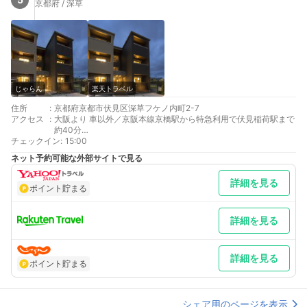
京都府 / 深草
じゃらん
楽天トラベル
住所
:
京都府京都市伏見区深草フケノ内町2-7
アクセス
:
大阪より 車以外／京阪本線京橋駅から特急利用で伏見稲荷駅まで
約40分
チェックイン
最寄り駅１ 稲荷
:
15:00
最寄り駅２ 伏見稲荷
ネット予約可能な外部サイトで見る
最寄り駅３ 京都
補足 車／駐車場2台。要予約。
詳細を見る
ポイント貯まる
詳細を見る
詳細を見る
ポイント貯まる
シェア用のページを表示