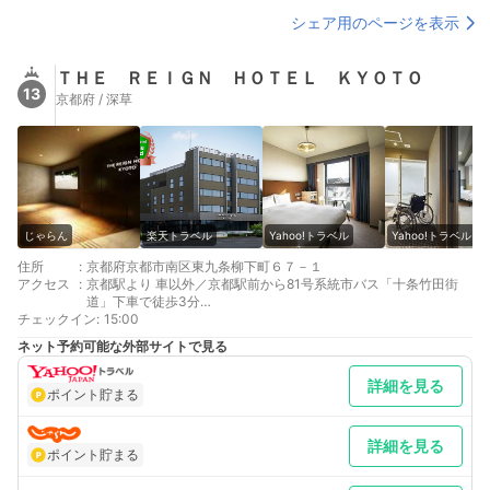
シェア用のページを表示
ＴＨＥ ＲＥＩＧＮ ＨＯＴＥＬ ＫＹＯＴＯ
13
京都府 / 深草
じゃらん
楽天トラベル
Yahoo!トラベル
Yahoo!トラベル
住所
:
京都府京都市南区東九条柳下町６７－１
アクセス
:
京都駅より 車以外／京都駅前から81号系統市バス「十条竹田街
道」下車で徒歩3分
チェックイン
最寄り駅１ 十条
:
15:00
最寄り駅２ 鳥羽街道
ネット予約可能な外部サイトで見る
最寄り駅３ 京都
補足 車／専用駐車場がございます。先着順・予約不可の有料駐車
詳細を見る
場（￥1,000/泊）ですので、ご利用の際はフロントにお声がけく
ポイント貯まる
ださい。詳細情報は公式ホームページにてご確認いただけます。
詳細を見る
ポイント貯まる