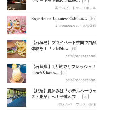
でサーキット体験！車好…
富士スピードウェイホテル
Experience Japanese Oshikat…
ABCcanteen ルミネ池袋店
【石垣島】プライベート空間で自然
体験を！『cafe&b…
cafe&bar sazanami
【石垣島】1人旅でリフレッシュ！
『cafe&bar s…
cafe&bar sazanami
【那須】夏休みは『ホテルハーヴェ
スト那須』へ！子連れフ…
ホテルハーヴェスト那須