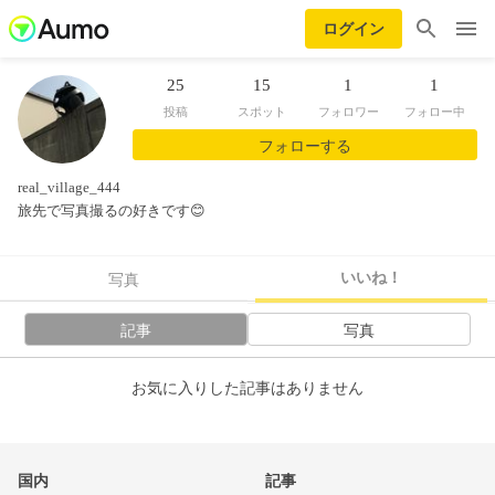
ログイン
25
15
1
1
投稿
スポット
フォロワー
フォロー中
フォローする
real_village_444
旅先で写真撮るの好きです😊
いいね！
写真
記事
写真
お気に入りした記事はありません
国内
記事