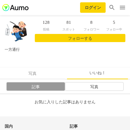
ログイン
128
81
8
5
投稿
スポット
フォロワー
フォロー中
フォローする
一方通行
いいね！
写真
記事
写真
お気に入りした記事はありません
国内
記事