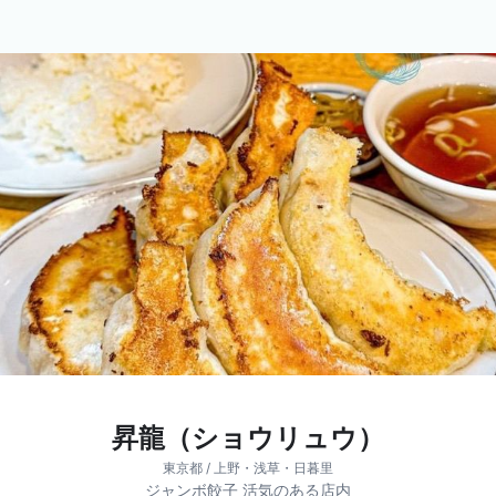
昇龍（ショウリュウ）
東京都 / 上野・浅草・日暮里
ジャンボ餃子 活気のある店内