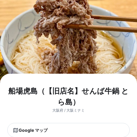
船場虎島（【旧店名】せんば牛鍋 と
ら島）
大阪府 / 大阪ミナミ
Google マップ