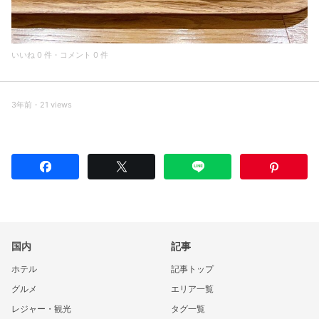
いいね 0 件・コメント 0 件
3年前・21 views
国内
記事
ホテル
記事トップ
グルメ
エリア一覧
レジャー・観光
タグ一覧