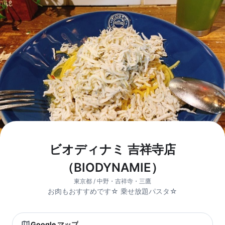
ビオディナミ 吉祥寺店
（BIODYNAMIE）
東京都 / 中野・吉祥寺・三鷹
お肉もおすすめです☆ 乗せ放題パスタ☆
Google マップ