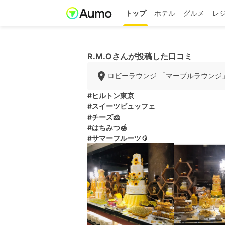
トップ
ホテル
グルメ
レ
R.M.O
さんが投稿した口コミ
ロビーラウンジ 「マーブルラウンジ
#ヒルトン東京
#スイーツビュッフェ
#チーズ🧀
#はちみつ🍯
#サマーフルーツ🥭