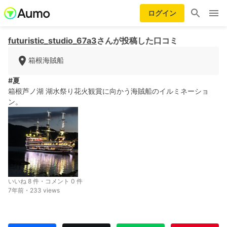
ログイン
futuristic_studio_67a3
さんが投稿した口コミ
箱根海賊船
#夏
箱根芦ノ湖 湖水祭り花火観賞に向かう海賊船のイルミネーショ
ン。
いいね 8 件・コメント 0 件
7年前・233 views