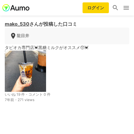
ログイン
mako_530
さんが投稿した口コミ
龍目井
タピオカ専門店💓黒糖ミルクがオススメ🥺💓
いいね 19 件・コメント 0 件
7年前・271 views