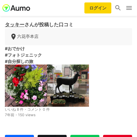
ログイン
タッキー
さんが投稿した口コミ
六花亭本店
#おでかけ
#フォトジェニック
#自分探しの旅
いいね 8 件・コメント 0 件
7年前・150 views