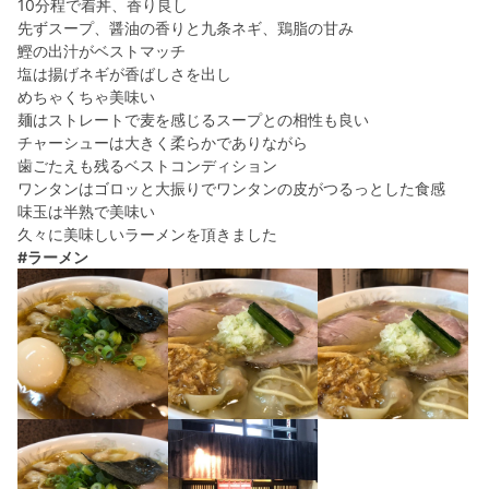
10分程で着丼、香り良し
先ずスープ、醤油の香りと九条ネギ、鶏脂の甘み
鰹の出汁がベストマッチ
塩は揚げネギが香ばしさを出し
めちゃくちゃ美味い
麺はストレートで麦を感じるスープとの相性も良い
チャーシューは大きく柔らかでありながら
歯ごたえも残るベストコンディション
ワンタンはゴロッと大振りでワンタンの皮がつるっとした食感
味玉は半熟で美味い
久々に美味しいラーメンを頂きました
#ラーメン