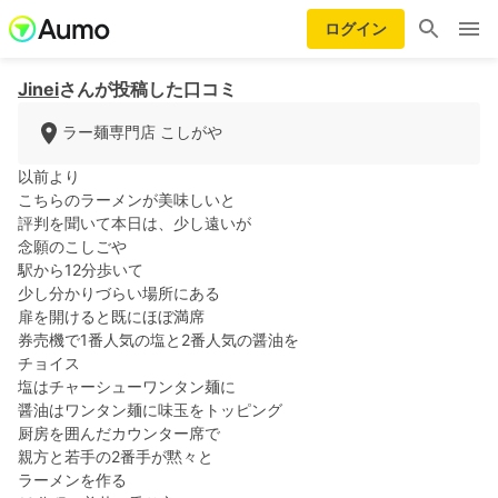
ログイン
Jinei
さんが投稿した口コミ
ラー麺専門店 こしがや
以前より
こちらのラーメンが美味しいと
評判を聞いて本日は、少し遠いが
念願のこしごや
駅から12分歩いて
少し分かりづらい場所にある
扉を開けると既にほぼ満席
券売機で1番人気の塩と2番人気の醤油を
チョイス
塩はチャーシューワンタン麺に
醤油はワンタン麺に味玉をトッピング
厨房を囲んだカウンター席で
親方と若手の2番手が黙々と
ラーメンを作る