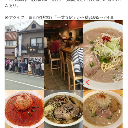
ムあり。
☀︎アクセス：叡山電鉄本線「一乗寺駅」から徒歩約5～7分🚶‍♀️