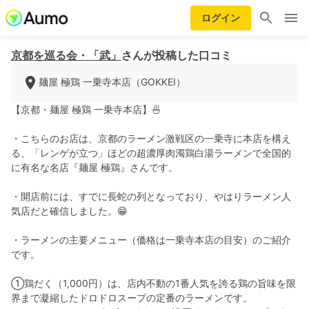
ログイン
京都を巡る会・「武」
さんが投稿した口コミ
麺屋 極鶏 一乗寺本店（GOKKEI）
【京都・麺屋 極鶏 一乗寺本店】🍜
・こちらのお店は、京都のラーメン激戦区の一乗寺に本店を構え
る、「レンゲが立つ」ほどの超濃厚肉濁鶏白湯ラーメンで全国的
に有名な名店『麺屋 極鶏』さんです。
・開店前には、すでに長蛇の列となっており、やはりラーメン人
気店だと確信しました。😁
・ラーメンの主要メニュー（価格は一乗寺本店の目安）のご紹介
です。
①鶏だく（1,000円）は、店内不動の1番人気を誇る鶏の旨味を限
界まで凝縮したドロドロスープの定番のラーメンです。