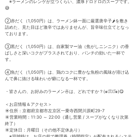
※ラーメンのレンゲが立つくらい、濃厚ドロドロのスープです。
😅
②赤だく（1,050円）は、ラーメン鉢一面に厳選唐辛子🌶️を敷き
詰めた、見た目ほど激辛ではありませんが、旨辛味仕立てとなっ
ております。
③黒だく（1,050円）は、自家製マー油（焦がしニンニク）の香
ばしさと深いコクがプラスされており、パンチの効いた一杯で
す。
④魚だく（1,050円）は、鶏のコクに豊かな魚粉の風味が溶け込
んで鼻に抜ける味わいが癖になる一杯です。
・皆さんの、お好みのラーメン🍜は、どれですか？(๑･̑◡･̑๑)😋
＜お店情報＆アクセス＞
☀︎住所：京都府京都市左京区一乗寺西閉川原町29-7
☀︎営業時間：11:30 ～ 22:00（通し営業 / スープがなくなり次第
終了）
☀︎定休日：月曜日（その他不定休あり）
※混雑時は、お店の前で整理券（時間指定）が配布されるシステ