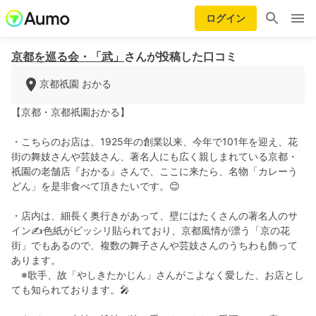
ログイン
京都を巡る会・「武」
さんが投稿した口コミ
京都祇園 おかる
【京都・京都祇園おかる】
・こちらのお店は、1925年の創業以来、今年で101年を迎え、花
街の舞妓さんや芸妓さん、著名人にも広く親しまれている京都・
祇園の老舗店『おかる』さんで、ここに来たら、名物「カレーう
どん」を是非食べて頂きたいです。😊
・店内は、細長く奥行きがあって、壁にはたくさんの著名人のサ
イン✍️色紙がビッシリ貼られており、京都風情が漂う「京の花
街」でもあるので、複数の舞子さんや芸妓さんのうちわも飾って
あります。
※歌手、故「やしきたかじん」さんがこよなく愛した、お店とし
ても知られております。🎤