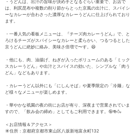
・うどんは、出汁の旨味が決め手となるぐらい重要で、お店で
は、利尻昆布や複数の削り節からとった京風の出汁に、スパイシ
ーなカレーが合わさった濃厚なカレーうどんに仕上げられており
ます。
・一番人気の看板メニューは、『チーズ肉カレーうどん』で、と
ろけるチーズがスパイシーなカレーと柔らかい、つるつるとした
京うどんに絶妙に絡み、美味さ倍増で〜す。😆
・他にも、肉、油揚げ、ねぎが入ったボリュームのある「ミック
スカレーうどん」や出汁とスパイスの効いた、シンプルな「肉う
どん」などもあります。
・カレーうどん以外にも「にしんそば」や夏季限定の「冷麺」な
ど様々なメニューが楽しめます。
・華やかな祇園の夜の街にお店が有り、深夜まで営業されていま
すので、「飲み会の締め」としてもご利用できます。🤪🍻🍶
＜お店情報＆アクセス＞
☀︎住所：京都府京都市東山区八坂新地富永町132