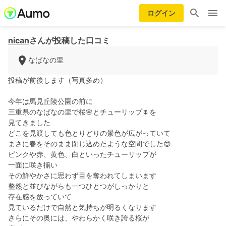
ログイン
nican
さんが投稿した口コミ
なばなの里
投稿が前後します（写真多め）
今年は馬見丘陵公園の前に
三重県のなばなの里で桜🌸とチューリップ🌷を
見てきました
どこを見渡しても色とりどりの景色が広がっていて
まさに春をそのまま閉じ込めたような空間でした😍
ピンクや赤、黄色、白といったチューリップが
一面に咲き揃い
その鮮やかさに思わず目を奪われてしまいます
整然と並びながらも一つひとつがしっかりと
存在感を放っていて
見ているだけで自然と気持ちが明るくなります
さらにその奥には、やわらかく咲き誇る桜が