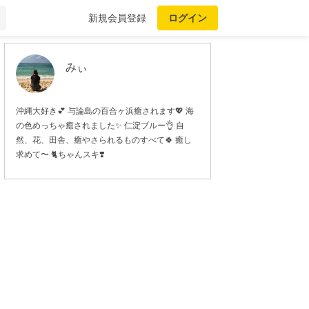
新規会員登録
ログイン
みぃ
沖縄大好き💕 与論島の百合ヶ浜癒されます💖 海
の色めっちゃ癒されました✨ 仁淀ブルー👌 自
然、花、田舎、癒やさられるものすべて🍀 癒し
求めて〜 🐈ちゃんスキ❣️