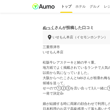
トップ
ホテル
グルメ
レ
ぬっく
さんが投稿した口コミ
いせもん本店（イセモンホンテン）
三重県津市
いせもん本店
松阪牛レアステーキと鮪の半々重。
地方紙でよく掲載されているランチで人気
以前から気になっていました。
大阪からぺたこさんとtabiさんが枝垂れ
候補を送って、
せーので①②③を言い合って3人一緒に
一発で決定👍
娘が結婚する時に両家の顔合わせで利用し
日本料理のお店で高級感漂って落ち着いた