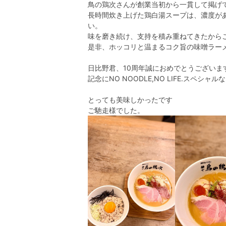
鳥の鶏次さんが創業当初から一貫して掲げ
長時間炊き上げた鶏白湯スープは、濃度が
い。
味を磨き続け、支持を積み重ねてきたから
是非、ホッコリと温まるコク旨の味噌ラーメ
日比野君、10周年誠におめでとうございます
記念にNO NOODLE,NO LIFE.スペ
とっても美味しかったです
ご馳走様でした。