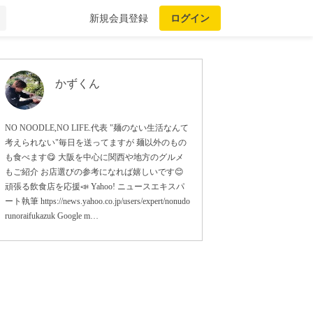
新規会員登録
ログイン
かずくん
NO NOODLE,NO LIFE.代表 "麺のない生活なんて
考えられない"毎日を送ってますが 麺以外のもの
も食べます😋 大阪を中心に関西や地方のグルメ
もご紹介 お店選びの参考になれば嬉しいです😊
頑張る飲食店を応援📣 Yahoo! ニュースエキスパ
ート執筆 https://news.yahoo.co.jp/users/expert/nonudo
runoraifukazuk Google m…