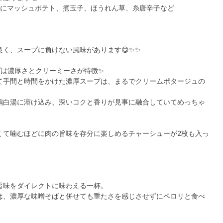
枚にマッシュポテト、煮玉子、ほうれん草、糸唐辛子など
く、スープに負けない風味があります😋✨✨
プは濃厚さとクリーミーさが特徴✨
て手間と時間をかけた濃厚スープは、まるでクリームポタージュの
鶏白湯に溶け込み、深いコクと香りが見事に融合していてめっちゃ
くて噛むほどに肉の旨味を存分に楽しめるチャーシューが2枚も入っ
旨味をダイレクトに味わえる一杯。
は、濃厚な味噌そばと併せても重たさを感じさせずにペロリと食べ