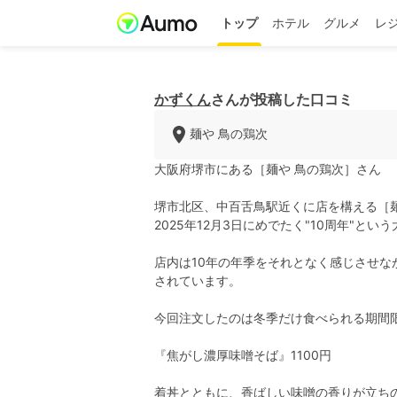
トップ
ホテル
グルメ
レ
かずくん
さんが投稿した口コミ
麺や 鳥の鶏次
大阪府堺市にある［麺や 鳥の鶏次］さん
堺市北区、中百舌鳥駅近くに店を構える［麺
2025年12月3日にめでたく"10周年"とい
店内は10年の年季をそれとなく感じさせ
されています。
今回注文したのは冬季だけ食べられる期間限
『焦がし濃厚味噌そば』1100円
着丼とともに、香ばしい味噌の香りが立ちの