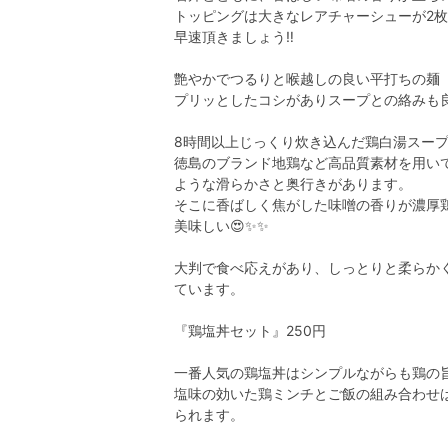
トッピングは大きなレアチャーシューが2
早速頂きましょう‼️
艶やかでつるりと喉越しの良い平打ちの麺
プリッとしたコシがありスープとの絡みも良
8時間以上じっくり炊き込んだ鶏白湯スー
徳島のブランド地鶏など高品質素材を用い
ような滑らかさと奥行きがあります。
そこに香ばしく焦がした味噌の香りが濃厚
美味しい😍✨✨
大判で食べ応えがあり、しっとりと柔らか
ています。
『鶏塩丼セット』250円
一番人気の鶏塩丼はシンプルながらも鶏の
塩味の効いた鶏ミンチとご飯の組み合わせ
られます。