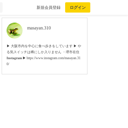
新規会員登録
ログイン
masayan.310
▶︎ 大阪市内を中心に食べ歩きをしています ▶︎ や
る気スイッチは稀にしか入りません ・堺市在住
𝐈𝐧𝐬𝐭𝐚𝐠𝐫𝐚𝐦 ▶️ https://www.instagram.com/masayan.31
0/