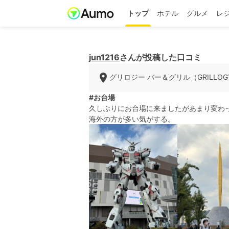
トップ
ホテル
グルメ
レ
jun1216
さんが投稿した口コミ
グリロジー バー＆グリル（GRILLOGY B
#お台場
久しぶりにお台場に来ましたがあまり変わ
海外の方が多い気がする。