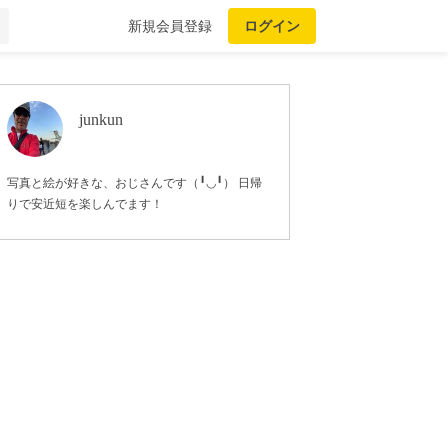
新規会員登録
ログイン
junkun
写真と絵が好きな、おじさんです（╹◡╹） 日帰
りで安近短を楽しんでます！