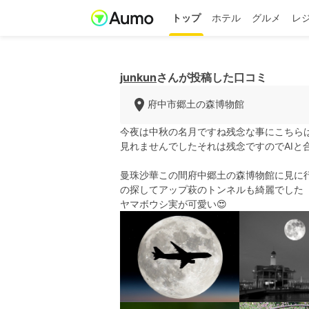
トップ
ホテル
グルメ
レ
junkun
さんが投稿した口コミ
府中市郷土の森博物館
今夜は中秋の名月ですね残念な事にこちら
見れませんでしたそれは残念ですのでAIと合
曼珠沙華この間府中郷土の森博物館に見に
の探してアップ萩のトンネルも綺麗でした
ヤマボウシ実が可愛い😍