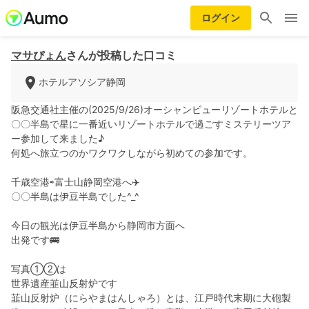
ログイン
マサぴょん
さんが投稿した口コミ
ホテルアソシア静岡
阪急交通社主催の(2025/9/26)オーシャンビューリゾートホテルと
〇〇半島で星に一番近いリゾートホテルで過ごすミステリーツア
ー参加して来ました♪
何処へ旅立つのかワクワクしながら初めての参加です。
千歳空港⇨富士山静岡空港へ✈️
〇〇半島は伊豆半島でした^_^
今日の観光は伊豆半島から静岡市方面へ
出発です🚌
写真①②は
世界遺産韮山反射炉です
韮山反射炉（にらやまはんしゃろ）とは、江戸時代末期に大砲製