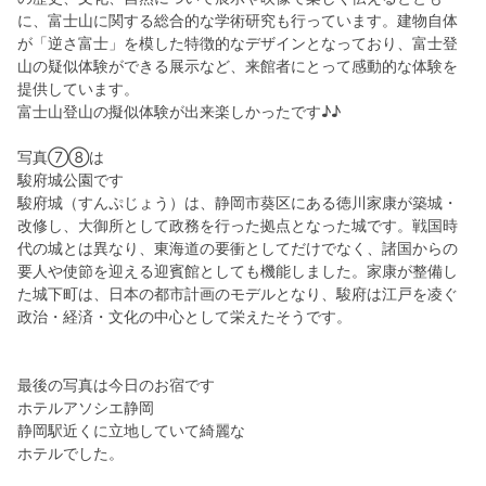
に、富士山に関する総合的な学術研究も行っています。建物自体
が「逆さ富士」を模した特徴的なデザインとなっており、富士登
山の疑似体験ができる展示など、来館者にとって感動的な体験を
提供しています。
富士山登山の擬似体験が出来楽しかったです♪♪
写真⑦⑧は
駿府城公園です
駿府城（すんぷじょう）は、静岡市葵区にある徳川家康が築城・
改修し、大御所として政務を行った拠点となった城です。戦国時
代の城とは異なり、東海道の要衝としてだけでなく、諸国からの
要人や使節を迎える迎賓館としても機能しました。家康が整備し
た城下町は、日本の都市計画のモデルとなり、駿府は江戸を凌ぐ
政治・経済・文化の中心として栄えたそうです。
最後の写真は今日のお宿です
ホテルアソシエ静岡
静岡駅近くに立地していて綺麗な
ホテルでした。