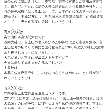
造のために建設された、日本で唯一実際に稼働した実用反射炉で
す。鉄を溶かすために炉の天井に熱を反射させる構造を持ち、当
時の最先端技術による工場として、日本の近代化の第一歩を示す
建物です。平成27年には「明治日本の産業革命遺産」の構成資産
として、世界文化遺産に登録されたそうです。
写真③④は
富士山山本宮淺間大社です
浅間大社は、富士山の噴火を鎮めた御神徳により崇敬を集め、富
士山信仰の広まりと共に全国に祀られた1300余の浅間神社の総本
宮と称されるようになりました。
天気が良いと富士山が🗻見えるそですが？
今日は曇りで見えません残念でした🫤
主祭神は
木花之佐久夜毘売命（このはなのさくやひめのみこと）様が祀ら
れているそうです。
写真⑤⑥は
静岡県富士山世界遺産遺産センターです。
2013年に世界文化遺産に登録された「富士山─信仰の対象と芸術
の源泉」の価値を後世に守り伝えるための拠点施設です。富士山
の歴史、文化、自然について展示や映像で楽しく伝えるととも