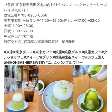
📍住所:東京都千代田区丸の内1-11-1 パシフィックセンチュリープ
レイス丸の内1F
☎️電話番号:03-6256-0056
⏰営業時間:平日ランチ11:00〜15:00/ディナー17:00〜23:00
土曜11:00〜23:00
日祝11:00〜22:00
💤定休日:年末年始
🚃アクセス: 東京駅八重洲南口直結、徒歩5分
#東京
#東京グルメ
#東京カフェ
#銀座
#銀座グルメ
#銀座カフェ
#グ
ルメ
#カフェ
#スイーツ
#プリン
#抹茶
#抹茶スイーツ
#カフェ巡り
#NIHONBASHIBREWERY
#ニホンバシブルワリー