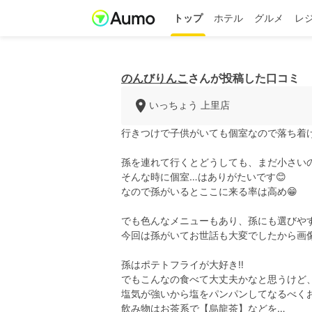
トップ
ホテル
グルメ
レ
のんびりんこ
さんが投稿した口コミ
いっちょう 上里店
行きつけで子供がいても個室なので落ち着
孫を連れて行くとどうしても、まだ小さい
そんな時に個室…はありがたいです😊
なので孫がいるとここに来る率は高め😁
でも色んなメニューもあり、孫にも選びやす
今回は孫がいてお世話も大変でしたから画像
孫はポテトフライが大好き‼️
でもこんなの食べて大丈夫かなと思うけど、
塩気が強いから塩をパンパンしてなるべく
飲み物はお茶系で【烏龍茶】などを…