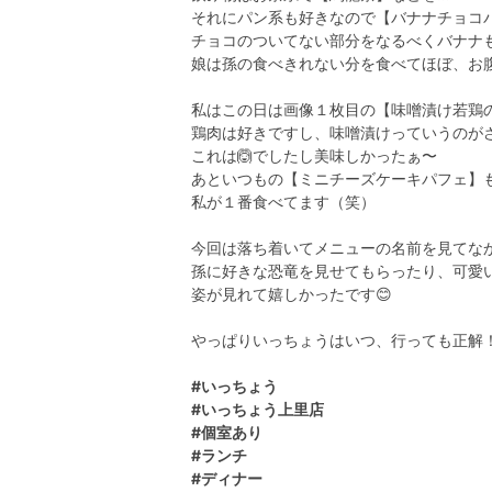
それにパン系も好きなので【バナナチョコ
チョコのついてない部分をなるべくバナナも
娘は孫の食べきれない分を食べてほぼ、お
私はこの日は画像１枚目の【味噌漬け若鶏
鶏肉は好きですし、味噌漬けっていうのがさ
これは🙆でしたし美味しかったぁ〜
あといつもの【ミニチーズケーキパフェ】も
私が１番食べてます（笑）
今回は落ち着いてメニューの名前を見てなか
孫に好きな恐竜を見せてもらったり、可愛
姿が見れて嬉しかったです😊
やっぱりいっちょうはいつ、行っても正解！
#いっちょう
#いっちょう上里店
#個室あり
#ランチ
#ディナー