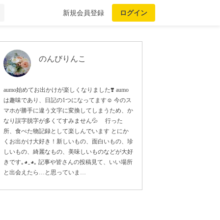
新規会員登録
ログイン
のんびりんこ
aumo始めてお出かけが楽しくなりました❣️ aumo
は趣味であり、日記の1つになってます☺️ 今のス
マホが勝手に違う文字に変換してしまうため、か
なり誤字脱字が多くてすみません💦 行った
所、食べた物記録として楽しんでいます とにか
くお出かけ大好き！新しいもの、面白いもの、珍
しいもの、綺麗なもの、美味しいものなどが大好
きです｡◕‿◕｡ 記事や皆さんの投稿見て、いい場所
と出会えたら…と思っていま…