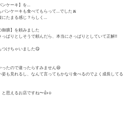
パンケーキ】を…
パンケーキも食べてもらって…でした🍌
腹にたまる感じ？らしく…
の御膳】を頼みました
っぱりとしそうで頼んだら、本当にさっぱりとしていて正解‼️
つけちゃいました😋
ったので違ったらすみません😆
い姿も見れるし、なんて言ってもかなり食べるのでよく成長してる
と思えるお店ですね〜👍☺️