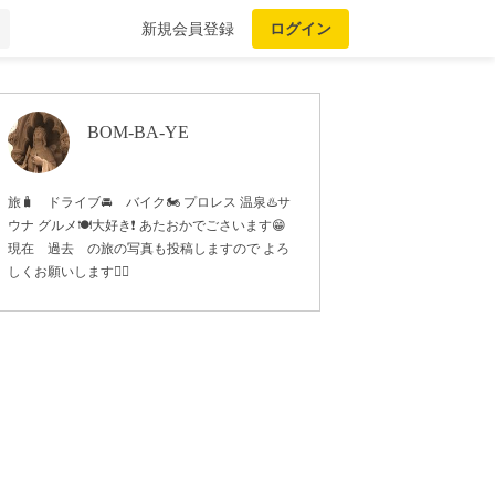
新規会員登録
ログイン
BOM-BA-YE
旅🧳 ドライブ🚘 バイク🏍️ プロレス 温泉♨️サ
ウナ グルメ🍽️大好き❗️ あたおかでごさいます😁
現在 過去 の旅の写真も投稿しますので よろ
しくお願いします🙇‍♂️