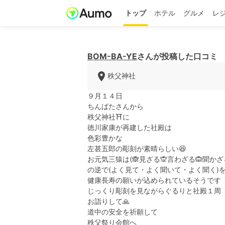
トップ
ホテル
グルメ
レ
BOM-BA-YE
さんが投稿した口コミ
秩父神社
９月１４日
ちんばたさんから
秩父神社⛩️に
徳川家康が再建した社殿は
色彩豊かな
左甚五郎の彫刻が素晴らしい😆
お元気三猿は(🙈見ざる🙊言わざる🙉聞かざ
の逆で(よく見て・よく聞いて・よく聞く)
健康長寿の願いが込められているそうです
じっくり彫刻を見ながらぐるりと社殿１周
お詣りして🙏
道中の安全を祈願して
秩父祭り会館へ