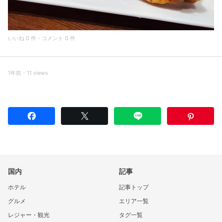
いいね 0 件・コメント 0 件
1年前・11 views
国内
記事
ホテル
記事トップ
グルメ
エリア一覧
レジャー・観光
タグ一覧