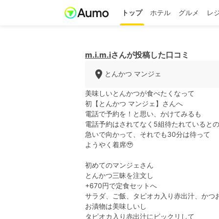
トップ
ホテル
グルメ
レ
m.i.m.i
さんが投稿した口コミ
とんかつ マンジェ
美味しいとんかつが食べたくなって
初【とんかつ マンジェ】さんへ
電話で予約を！と思い、かけてみるも
電話予約はされてなく5組待たれていると
急いで向かって、それでも30分は待って
ようやく着席🥹
初めてのマンジェさん
とんかつ三昧を注文し
+670円で定食セットへ
サラダ、ご飯、タピオカ入り赤出汁、かつ
お漬物は美味しいし
タピオカ入り赤出汁にビックリして