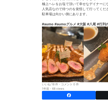
極上ヘレをお塩で頂いて幸せなデイナーにな
人気店なので待つのを覚悟して行ってくださ
駐車場は向かい側にあります。
#aumo
#aumoグルメ
#大阪
#八尾
#行列
いいね 18 件・コメント 0 件
1年前・68 views