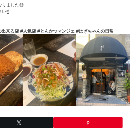
りました😌
い☝️
の出来る店
#人気店
#とんかつマンジェ
#はぎちゃんの日常