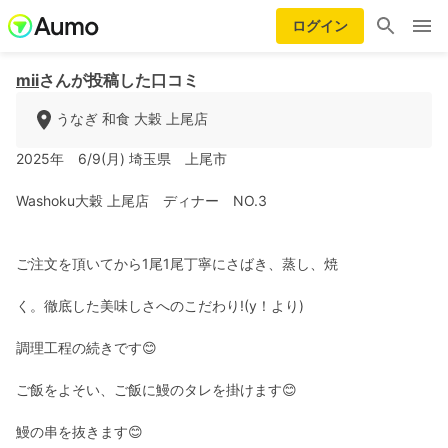
ログイン
mii
さんが投稿した口コミ
うなぎ 和食 大穀 上尾店
2025年 6/9(月) 埼玉県 上尾市
Washoku大穀 上尾店 ディナー NO.3
ご注文を頂いてから1尾1尾丁寧にさばき、蒸し、焼
く。徹底した美味しさへのこだわり!(y！より)
調理工程の続きです😊
ご飯をよそい、ご飯に鰻のタレを掛けます😊
鰻の串を抜きます😊