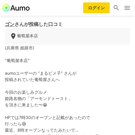
ログイン
ゴン
さんが投稿した口コミ
葡萄屋本店
(兵庫県 姫路市)
"葡萄屋本店"
aumoユーザーの "まるピメ子" さんが
投稿されていた葡萄屋さんへ
今回のお楽しみグルメ
姫路名物の「アーモンドトースト」
を頂きに来ました〜😁
HPでは7時30のオープンと記載があったので
行ったら😅
最近、8時オープンなってたみたいで…