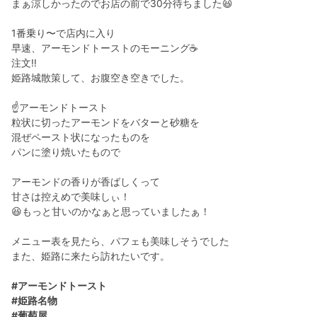
まぁ涼しかったのでお店の前で30分待ちました😆
1番乗り〜で店内に入り
早速、アーモンドトーストのモーニング☕️
注文‼️
姫路城散策して、お腹空き空きでした。
☝️アーモンドトースト
粒状に切ったアーモンドをバターと砂糖を
混ぜペースト状になったものを
パンに塗り焼いたもので
アーモンドの香りが香ばしくって
甘さは控えめで美味しぃ！
😆もっと甘いのかなぁと思っていましたぁ！
メニュー表を見たら、パフェも美味しそうでした
また、姫路に来たら訪れたいです。
#アーモンドトースト
#姫路名物
#葡萄屋