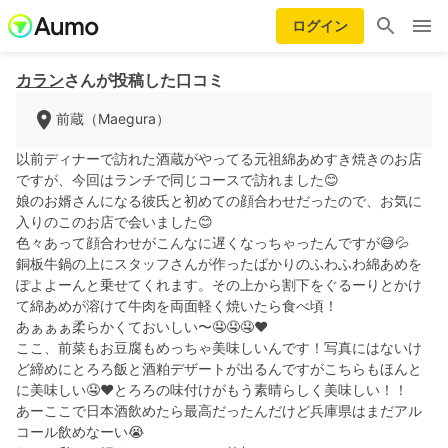
ログイン
カラン
さんが投稿した口コミ
前蔵（Maegura）
以前ディナーで訪れた酒蔵がやってる元祖綿あめすき焼きのお店
ですが、今回はランチで同じコースで訪れました😊
娘のお婿さんになる彼氏と初めての顔合わせだったので、お気に
入りのこのお店で会いました😊
色々あって顔合わせがこんなに遅くなっちゃったんですが😅💦
銅板牛鍋の上にスタッフさんが作ったばかりのふわふわ綿あめを
ぽよよーんと乗せてくれます。その上から割下をぐるーりとかけ
て綿あめが溶けて牛肉を両面軽く焼いたら食べ頃！
あぁぁぁ柔らかくておいしい〜🤤🤤🤤♥️
ここ、前菜もお豆腐もめっちゃ美味しいんです！写真にはないけ
ど締めにとろろ飯と酒粕デザートが出るんですがこちらもほんと
に美味しい🤤❤️とろろの味付けがもう素晴らしく美味しい！！
あーここで日本酒飲めたら最高だったんだけど兵庫県はまだアル
コール飲めなーい😭