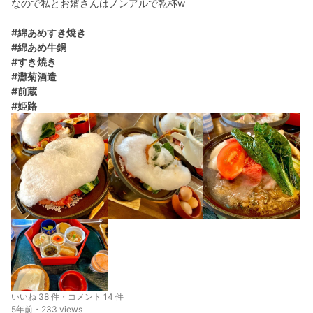
なので私とお婿さんはノンアルで乾杯w
#綿あめすき焼き
#綿あめ牛鍋
#すき焼き
#灘菊酒造
#前蔵
#姫路
いいね 38 件・コメント 14 件
5年前・233 views