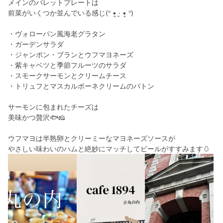
メインのパレットプレートは
前菜がいくつか並んでいる感じ(ᐡ •͈ ·̫ •͈ ᐡ)
・ヴォローパン風海老グラタン
・ガーデンサラダ
・ジャンポン・ブランとウフマヨネーズ
・紫キャベツと季節フルーツのサラダ
・スモークサーモンとクリームチース
・トリュフとマスカルポーネクリームのバトン
サーモンに包まれたチーズは
美味かつ贅沢🐟🧀
ウフマヨは半熟卵とクリーミーなマヨネーズソースが
やさしい味わいのハムと絶妙にマッチしてビールがすすみます🥚