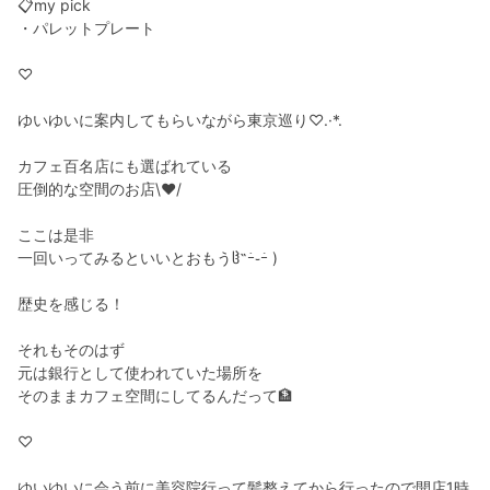
📋my pick
・パレットプレート
♡
ゆいゆいに案内してもらいながら東京巡り♡.·*.
カフェ百名店にも選ばれている
圧倒的な空間のお店\♥︎/
ここは是非
一回いってみるといいとおもうჱ̒˶ｰ̀֊ｰ́ )
歴史を感じる！
それもそのはず
元は銀行として使われていた場所を
そのままカフェ空間にしてるんだって🏦
♡
ゆいゆいに会う前に美容院行って髪整えてから行ったので開店1時