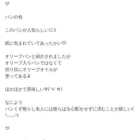
♡
パンの包
このパンが人気らしい🍞𝟛
紙に包まれていてあったかい♡
オリーブパンと紹介されましたが
オリーブ入りパンではなくて
切り目にオリーブオイルが
塗ってある🫒
ほかほかで美味しいΨ( 'ч' ☆)
なにより
パンくず散らし名人には散らばる心配をせずに済むことが嬉しい꒰
ᐢ⸝⸝⸝⸝ᐢ꒱
♡