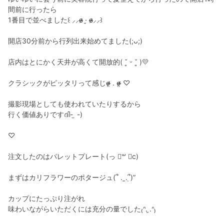
間前に行ったら
1番目で並べました꒰ ⸝⸝ɞ̴̶̷ ·̮ ɞ̴̶̷⸝⸝꒱
開店30分前から行列出来始めてました(;ᴗ;)
店内はとにかく天井が高くて開放的( ˘͈ ᵕ ˘͈ )💛
クラシックがピッタリって感じσ̴̶̷̤ . σ̴̶̷̤ ♡
撮影現場としても使われていたりするから
行く価値ありですദി- ̫ -)
♡
注文したのはパレットプレート(っ ॑꒳ ॑c)
まずはカリフラワーのポタージュ(՞ ܸ.‪ˬ.ܸ՞)”
カップにたっぷり注がれ
味わいながらいただくには充分の量でした₍ᐢ. ̮.ᐢ₎