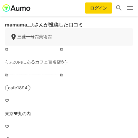
ログイン
mamama__t
さんが投稿した口コミ
三菱一号館美術館
⧉┈┈┈┈┈┈┈┈┈┈┈┈⧉
- ̗̀ 丸の内にあるカフェ百名店☕️ ̖́-‬
⧉┈┈┈┈┈┈┈┈┈┈┈┈⧉
𓊆cafe1894𓊇
♡
東京♥丸の内
♡