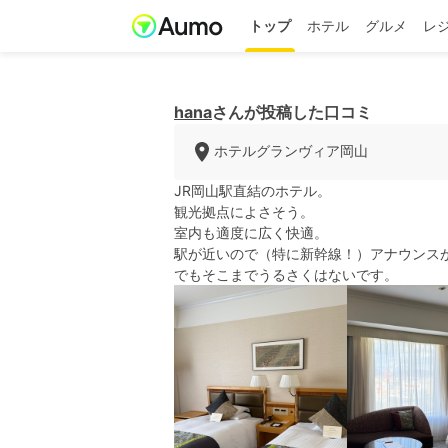
トップ
ホテル
グルメ
レ
hana
さんが投稿した口コミ
ホテルグランヴィア岡山
JR岡山駅直結のホテル。
観光拠点によさそう。
室内も適度に広く快適。
駅が近いので（特に新幹線！）アナウンス
でもそこまでうるさくはないです。