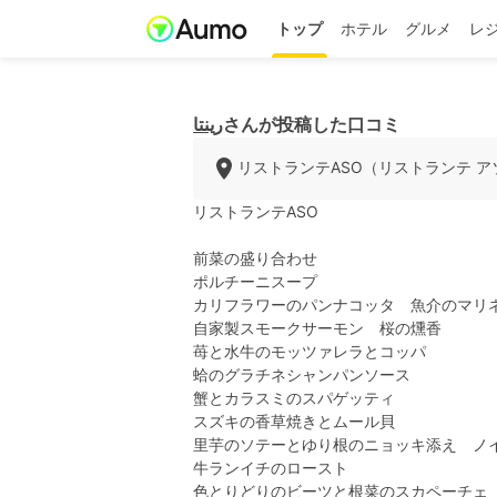
トップ
ホテル
グルメ
レ
رينتا
さんが投稿した口コミ
リストランテASO（リストランテ ア
リストランテASO
前菜の盛り合わせ
ポルチーニスープ
カリフラワーのパンナコッタ 魚介のマリ
自家製スモークサーモン 桜の燻香
苺と水牛のモッツァレラとコッパ
蛤のグラチネシャンパンソース
蟹とカラスミのスパゲッティ
スズキの香草焼きとムール貝
里芋のソテーとゆり根のニョッキ添え ノ
牛ランイチのロースト
色とりどりのビーツと根菜のスカペーチェ