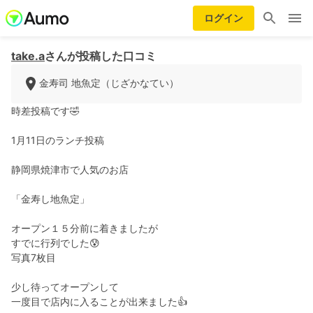
ログイン
take.a
さんが投稿した口コミ
金寿司 地魚定（じざかなてい）
時差投稿です🤣
1月11日のランチ投稿
静岡県焼津市で人気のお店
「金寿し地魚定」
オープン１５分前に着きましたが
すでに行列でした😰
写真7枚目
少し待ってオープンして
一度目で店内に入ることが出来ました👍