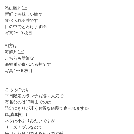
私は鮪丼(上)
新鮮で美味しい鮪が
食べられる丼です
口の中でとろけます🤣
写真2〜３枚目
相方は
海鮮丼(上)
こちらも新鮮な
海鮮🦞が食べれる丼です
写真4〜５枚目
こちらのお店
平日限定のランチも凄く人気で
有名なのは12時までのは
限定にぎりが凄くお得な値段で食べれます👍
(写真6枚目)
ネタは小ぶりみたいですが
リーズナブルなので
平日も行列ができるそうです🤣