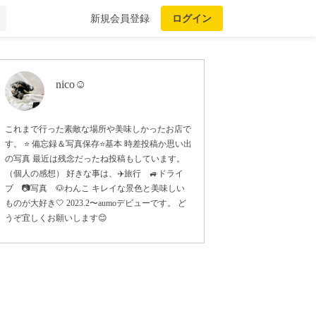
新規会員登録
ログイン
nico☺︎
これまで行った素敵な場所や美味しかったお店で
す。 ⭐️ 備忘録＆写真保存⭐️基本 時差投稿か思い出
の写真 最近は残念だったね投稿もしています。
（個人の感想） 好きな事は、✈️旅行 🚙ドライ
ブ 📷写真 🐶わんこ キレイな景色と美味しい
ものが大好き🤍 2023.2〜aumoデビューです。 ど
うぞ宜しくお願いします😊